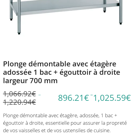
Plonge démontable avec étagère
adossée 1 bac + égouttoir à droite
largeur 700 mm
1,066.92
€
–
–
896.21
€
1,025.59
€
1,220.94
€
Plage
Plage
de
de
Plonge démontable avec étagère, adossée, 1 bac +
prix :
prix :
égouttoir à droite, essentielle pour assurer la propreté
896.21€
1,066.92€
de vos vaisselles et de vos ustensiles de cuisine.
à
à