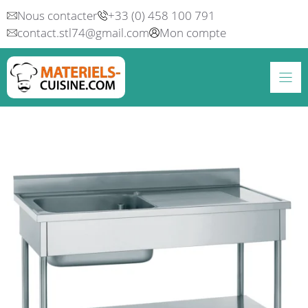
Aller
Nous contacter
+33 (0) 458 100 791
au
contact.stl74@gmail.com
Mon compte
contenu