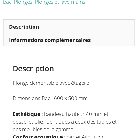
+
bac
,
Plonges
,
Plonges et lave-mains
égouttoir
à
droite
Description
largeur
700
Informations complémentaires
mm
Description
Plonge démontable avec étagère
Dimensions Bac : 600 x 500 mm
Esthétique
: bandeau hauteur 40 mm et
dosseret plié, identiques à ceux des tables et
des meubles de la gamme.
Confort
acoustique
: bac et égouttoir