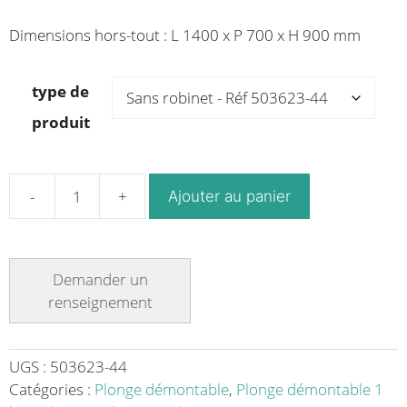
1,025.59€
1,220.94€
Dimensions hors-tout : L 1400 x P 700 x H 900 mm
type de
produit
Ajouter au panier
quantité
de
Plonge
démontable
avec
étagère
adossée
1
UGS :
503623-44
bac
Catégories :
Plonge démontable
,
Plonge démontable 1