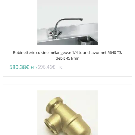
Robinetterie cuisine mélangeuse 1/4 tour chavonnet 5640 T3,
débit 45 l/mn
580.38
€
696.46
€
/
HT
TTC