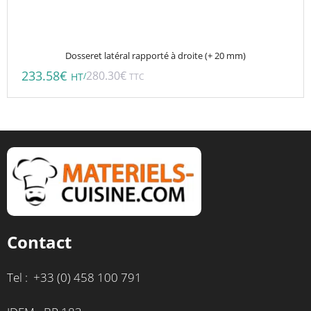
Dosseret latéral rapporté à droite (+ 20 mm)
233.58
€
280.30
€
/
HT
TTC
Contact
Tel : +33 (0) 458 100 791