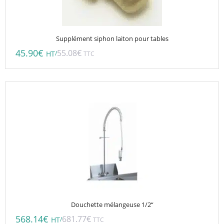
Supplément siphon laiton pour tables
45.90
€
55.08
€
/
HT
TTC
Douchette mélangeuse 1/2“
568.14
€
681.77
€
/
HT
TTC