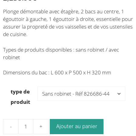
de
de
Plonge démontable avec étagère, 2 bacs au centre, 1
prix :
prix :
égouttoir à gauche, 1 égouttoir à droite, essentielle pour
1,751.30€
2,084.88€
assurer la propreté de vos vaisselles et de vos ustensiles
à
à
de cuisine.
1,880.68€
2,238.90€
Types de produits disponibles : sans robinet / avec
robinet
Dimensions du bac : L 600 x P 500 x H 320 mm
type de
produit
Ajouter au panier
quantité