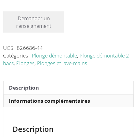
de
Plonge
démontable
avec
étagère
adossée
2
UGS :
826686-44
bacs
Catégories :
Plonge démontable
,
Plonge démontable 2
au
bacs
,
Plonges
,
Plonges et lave-mains
centre
2
égouttoirs
Description
L
2400
Informations complémentaires
x
l
700
Description
x