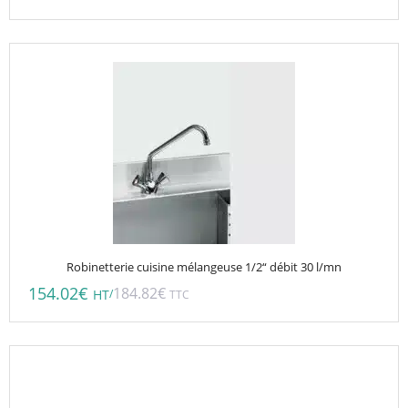
Robinetterie cuisine mélangeuse 1/2“ débit 30 l/mn
154.02
€
184.82
€
/
HT
TTC