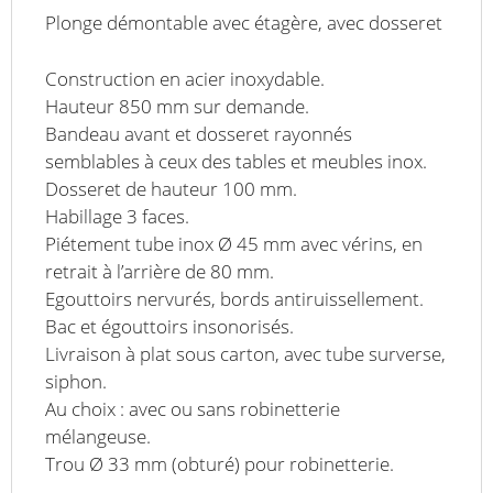
H
Plonge démontable avec étagère, avec dosseret
900
mm
Construction en acier inoxydable.
Hauteur 850 mm sur demande.
Bandeau avant et dosseret rayonnés
semblables à ceux des tables et meubles inox.
Dosseret de hauteur 100 mm.
Habillage 3 faces.
Piétement tube inox Ø 45 mm avec vérins, en
retrait à l’arrière de 80 mm.
Egouttoirs nervurés, bords antiruissellement.
Bac et égouttoirs insonorisés.
Livraison à plat sous carton, avec tube surverse,
siphon.
Au choix : avec ou sans robinetterie
mélangeuse.
Trou Ø 33 mm (obturé) pour robinetterie.