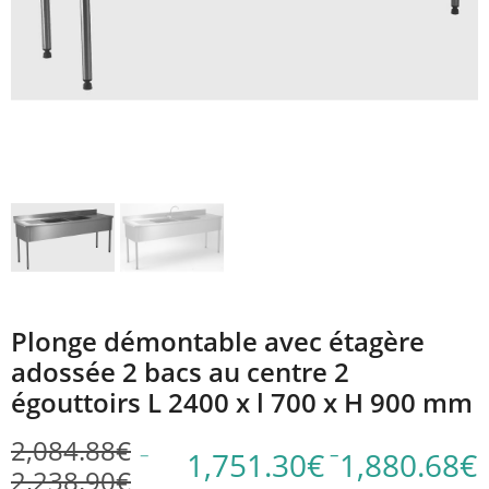
Plonge démontable avec étagère
adossée 2 bacs au centre 2
égouttoirs L 2400 x l 700 x H 900 mm
2,084.88
€
–
–
1,751.30
€
1,880.68
€
2,238.90
€
Plage
Plage