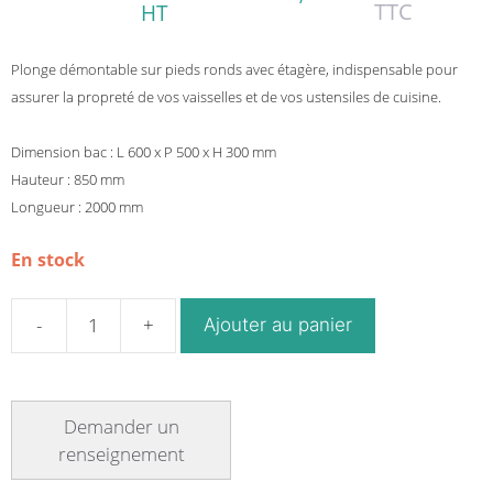
TTC
HT
Plonge démontable sur pieds ronds avec étagère, indispensable pour
assurer la propreté de vos vaisselles et de vos ustensiles de cuisine.
Dimension bac : L 600 x P 500 x H 300 mm
Hauteur : 850 mm
Longueur : 2000 mm
En stock
Ajouter au panier
quantité
de
Plonge
démontable
sur
pieds