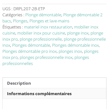
ronds
avec
UGS :
DRPL207-2B-ETP
étagère
Catégories :
Plonge démontable
,
Plonge démontable 2
inox
bacs
,
Plonges
,
Plonges et lave-mains
AISI
Étiquettes :
materiel inox restauration
,
mobilier inox
304
cuisine
,
mobilier inox pour cuisine
,
plonge inox
,
plonge
2
inox pro
,
plonge professionnelle
,
plonge professionnelle
bacs
inox
,
Plonges démontable
,
Plonges démontable inox
,
2
Plonges démontable pro inox
,
plonges inox
,
plonges
égouttoirs
inox pro
,
plonges professionnelle inox
,
plonges
P
professionnelles
700
mm
Description
Informations complémentaires