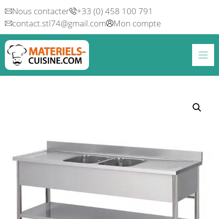
Aller
Nous contacter
+33 (0) 458 100 791
au
contact.stl74@gmail.com
Mon compte
contenu