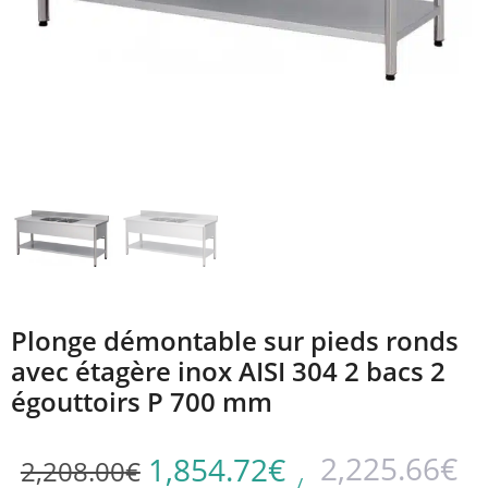
Plonge démontable sur pieds ronds
avec étagère inox AISI 304 2 bacs 2
égouttoirs P 700 mm
2,225.66
€
1,854.72
€
2,208.00
€
/