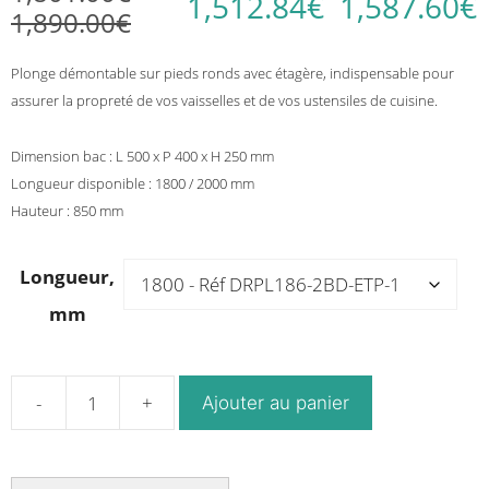
1,512.84
€
1,587.60
€
1,890.00
€
Plage
Plage
de
de
prix :
Plonge démontable sur pieds ronds avec étagère, indispensable pour
prix :
1,512.84€
assurer la propreté de vos vaisselles et de vos ustensiles de cuisine.
1,801.00€
à
à
1,587.60€
1,890.00€
Dimension bac : L 500 x P 400 x H 250 mm
Longueur disponible : 1800 / 2000 mm
Hauteur : 850 mm
Longueur,
mm
Ajouter au panier
quantité
de
Plonge