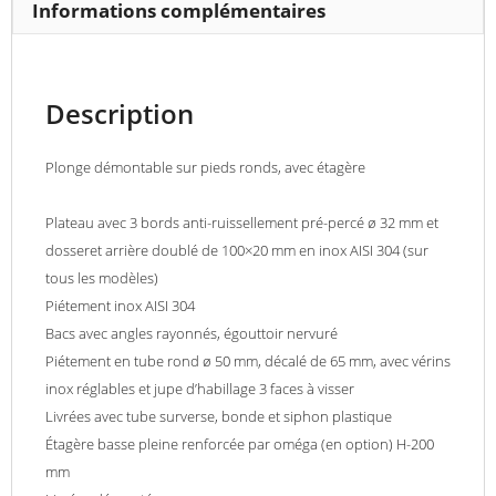
P
Informations complémentaires
400
x
H
Description
250
mm
Plonge démontable sur pieds ronds, avec étagère
Plateau avec 3 bords anti-ruissellement pré-percé ø 32 mm et
dosseret arrière doublé de 100×20 mm en inox AISI 304 (sur
tous les modèles)
Piétement inox AISI 304
Bacs avec angles rayonnés, égouttoir nervuré
Piétement en tube rond ø 50 mm, décalé de 65 mm, avec vérins
inox réglables et jupe d’habillage 3 faces à visser
Livrées avec tube surverse, bonde et siphon plastique
Étagère basse pleine renforcée par oméga (en option) H-200
mm