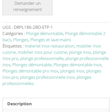
démontable
sur
pieds
ronds
avec
UGS :
DRPL186-2BD-ETP-1
étagère
Catégories :
Plonge démontable
,
Plonge démontable 2
inox
bacs
,
Plonges
,
Plonges et lave-mains
AISI
Étiquettes :
materiel inox restauration
,
mobilier inox
304
cuisine
,
mobilier inox pour cuisine
,
plonge inox
,
plonge
2
inox pro
,
plonge professionnelle
,
plonge professionnelle
bacs
inox
,
Plonges démontable
,
Plonges démontable inox
,
à
Plonges démontable pro inox
,
plonges inox
,
plonges
droite
inox pro
,
plonges professionnelle inox
,
plonges
dimension
professionnelles
bac:
L
500
Description
x