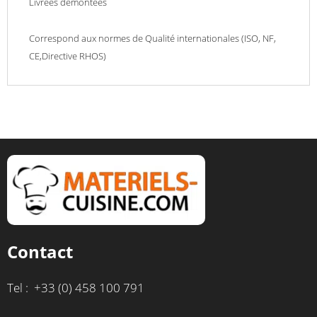
Livrées démontées
Correspond aux normes de Qualité internationales (ISO, NF,
CE,Directive RHOS)
Contact
Tel : +33 (0) 458 100 791