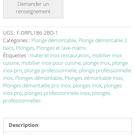
démontable
sur
pieds
ronds
sans
UGS :
F-DRPL186-2BD-1
étagère
Catégories :
Plonge démontable
,
Plonge démontable 2
inox
bacs
,
Plonges
,
Plonges et lave-mains
ferritique
Étiquettes :
materiel inox restauration
,
mobilier inox
2
cuisine
,
mobilier inox pour cuisine
,
plonge inox
,
plonge
bacs
inox pro
,
plonge professionnelle
,
plonge professionnelle
à
inox
,
Plonges démontable
,
Plonges démontable inox
,
droite
Plonges démontable pro inox
,
plonges inox
,
plonges
dimension
inox pro
,
plonges professionnelle inox
,
plonges
bac:
professionnelles
L
500
x
Description
P