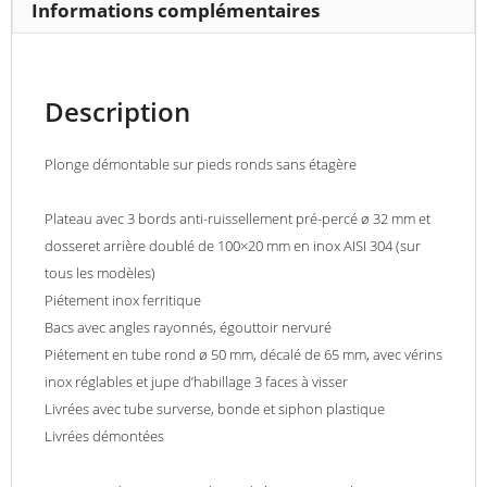
400
Informations complémentaires
x
H
250
Description
mm
Plonge démontable sur pieds ronds sans étagère
Plateau avec 3 bords anti-ruissellement pré-percé ø 32 mm et
dosseret arrière doublé de 100×20 mm en inox AISI 304 (sur
tous les modèles)
Piétement inox ferritique
Bacs avec angles rayonnés, égouttoir nervuré
Piétement en tube rond ø 50 mm, décalé de 65 mm, avec vérins
inox réglables et jupe d’habillage 3 faces à visser
Livrées avec tube surverse, bonde et siphon plastique
Livrées démontées