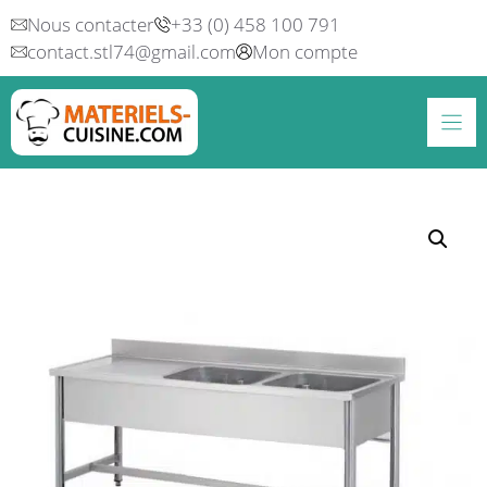
Aller
Nous contacter
+33 (0) 458 100 791
au
contact.stl74@gmail.com
Mon compte
contenu