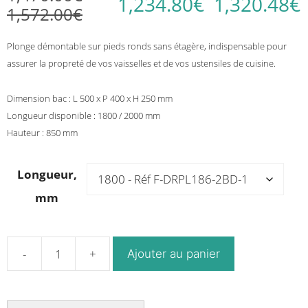
1,234.80
€
1,320.48
€
1,572.00
€
Plage
Plage
de
de
prix :
Plonge démontable sur pieds ronds sans étagère, indispensable pour
prix :
1,234.80€
assurer la propreté de vos vaisselles et de vos ustensiles de cuisine.
1,470.00€
à
à
1,320.48€
1,572.00€
Dimension bac : L 500 x P 400 x H 250 mm
Longueur disponible : 1800 / 2000 mm
Hauteur : 850 mm
Longueur,
mm
Ajouter au panier
quantité
de
Plonge