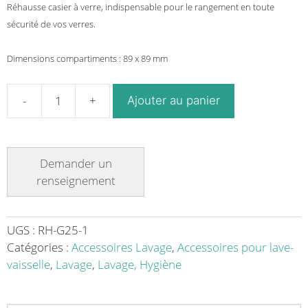
Réhausse casier à verre, indispensable pour le rangement en toute
sécurité de vos verres.
Dimensions compartiments : 89 x 89 mm
Ajouter au panier
quantité
de
Réhausse
casier
à
verre
bleu
25
UGS :
RH-G25-1
compartiments
Catégories :
Accessoires Lavage
,
Accessoires pour lave-
vaisselle
,
Lavage
,
Lavage, Hygiène