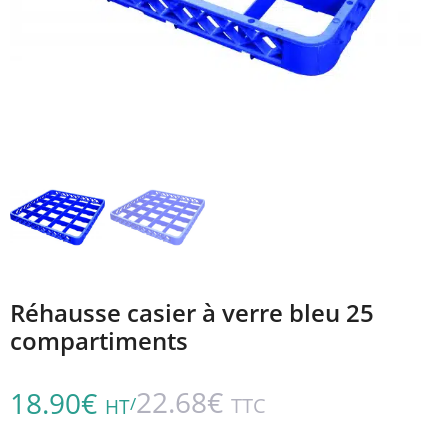
Réhausse casier à verre bleu 25
compartiments
22.68
€
18.90
€
/
TTC
HT