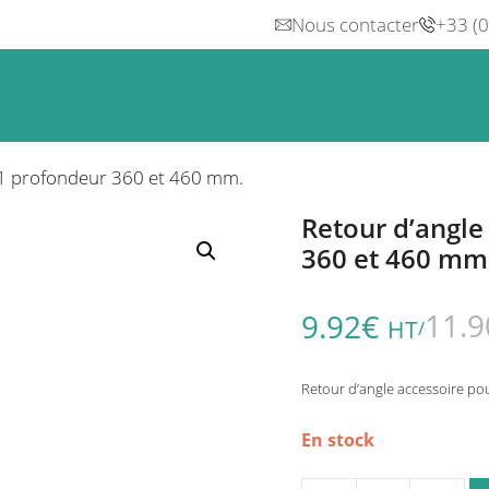
Nous contacter
+33 (
n
Froid
Inox & Hotte
Préparation
Lavage, Hygiè
1 profondeur 360 et 460 mm.
Retour d’angl
360 et 460 mm
11.9
9.92
€
HT
/
Retour d’angle accessoire p
En stock