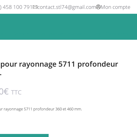
0) 458 100 791
contact.stl74@gmail.com
Mon compte
ne
Boisson
Equipement métier
Blog
Occasions
e pour rayonnage 5711 profondeur
.
0
€
TTC
our rayonnage 5711 profondeur 360 et 460 mm.