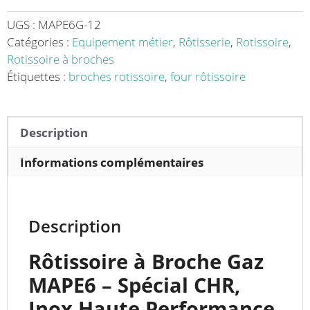
MAP
E
UGS :
MAPE6G-12
6
Catégories :
Equipement métier
,
Rôtisserie
,
Rotissoire
,
sans
Rotissoire à broches
châssis
Étiquettes :
broches rotissoire
,
four rôtissoire
-
Idéale
pour
Description
une
Cuisson
Informations complémentaires
Parfaite
Description
Rôtissoire à Broche Gaz
MAPE6 – Spécial CHR,
Inox Haute Performance