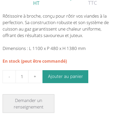
TTC
HT
Rôtissoire à broche, conçu pour rôtir vos viandes à la
perfection. Sa construction robuste et son système de
cuisson au gaz garantissent une chaleur uniforme,
offrant des résultats savoureux et juteux.
Dimensions : L 1100 x P 480 x H 1380 mm
En stock (peut être commandé)
Ajouter au panier
quantité
de
Rôtissoire
à
broche
gaz