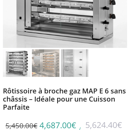
Rôtissoire à broche gaz MAP E 6 sans
châssis – Idéale pour une Cuisson
Parfaite
5,624.40
€
4,687.00
€
5,450.00
€
/