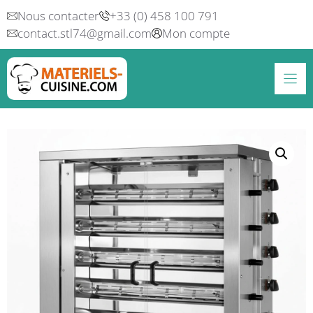
Aller
Nous contacter
+33 (0) 458 100 791
au
contact.stl74@gmail.com
Mon compte
contenu