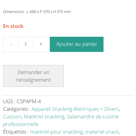
Dimensions : L 600 x P 370 x H 375 mm
En stock
Ajouter au panier
quantité
de
Salamandre
cuisine
position
amovible
PM
en
UGS :
CSPAPM-4
acier
Catégories :
Appareil Snacking électriques + Divers
,
inoxydable
Cuisson
,
Matériel snacking
,
Salamandre de cuisine
2200
professionnelle
W
Étiquettes :
materiel pour snacking
,
materiel snack
,