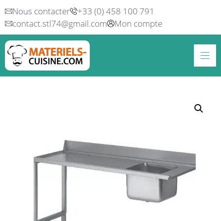
Aller
Nous contacter
+33 (0) 458 100 791
au
contact.stl74@gmail.com
Mon compte
contenu