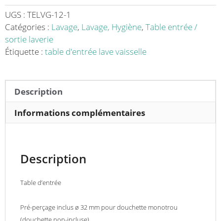
avec
1
UGS :
TELVG-12-1
bac
Catégories :
Lavage
,
Lavage, Hygiène
,
Table entrée /
sans
sortie laverie
étagère
Étiquette :
table d'entrée lave vaisselle
à
gauche
du
Description
LV,
sans
Informations complémentaires
TVO
Description
Table d’entrée
Pré-perçage inclus ø 32 mm pour douchette monotrou
(douchette non-incluse)