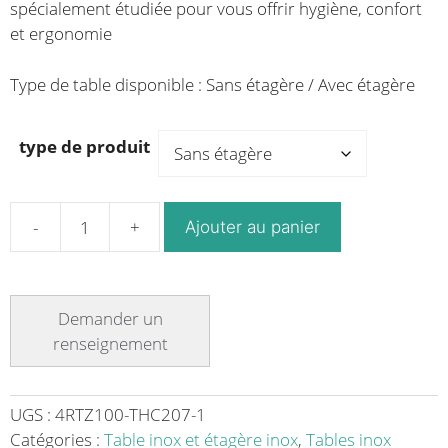
spécialement étudiée pour vous offrir hygiène, confort
et ergonomie
Type de table disponible : Sans étagère / Avec
étagère
type de produit
Ajouter au panier
quantité
de
Table
inox
de
boulage
dessus
hêtre
UGS :
4RTZ100-THC207-1
roulante
Catégories :
Table inox et étagère inox
,
Tables inox