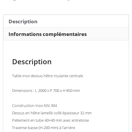
centrale
longueur
2000
Description
mm
Informations complémentaires
Description
Table inox dessus hêtre roulante centrale
Dimensions : L 2000 x P 700 x H 850 mm
Construction inox AISI 304
Dessus en hêtre lamellé collé épaisseur 32 mm
Piètement en tube 40×40 mm avec entretoise
Traverse basse (H-200 mm) à l’arrière