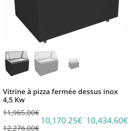
Vitrine à pizza fermée dessus inox
4,5 Kw
11,965.00
€
–
10,170.25
€
10,434.60
€
–
Plage
12,276.00
€
Plage