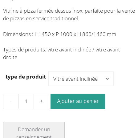
de
de
prix :
Vitrine à pizza fermée dessus inox, parfaite pour la vente
prix :
10,170.25€
de pizzas en service traditionnel.
11,965.00€
à
à
10,434.60€
Dimensions : L 1450 x P 1000 x H 860/1460 mm
12,276.00€
Types de produits: vitre avant inclinée / vitre avant
droite
type de produit
Ajouter au panier
quantité
de
Vitrine
à
pizza