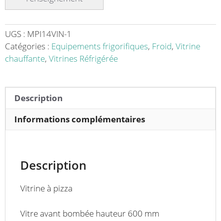
fermée
dessus
inox
UGS :
MPI14VIN-1
4,5
Catégories :
Equipements frigorifiques
,
Froid
,
Vitrine
Kw
chauffante
,
Vitrines Réfrigérée
Description
Informations complémentaires
Description
Vitrine à pizza
Vitre avant bombée hauteur 600 mm