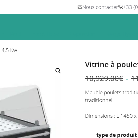
Nous contacter
+33 (
n
Froid
Inox & Hotte
Préparation
Lavage, Hygiè
l 4,5 Kw
Vitrine à poule
10,929.00
€
1
–
Plage
de
Meuble poulets traditi
prix :
traditionnel.
8,961.78€
à
Dimensions : L 1450 
9,222.54€
type de produit