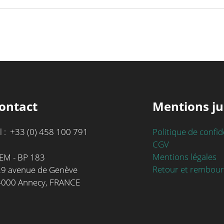
ontact
Mentions ju
l : +33 (0) 458 100 791
Politique de confid
CGV
Mentions légales
EM - BP 183
Retour et rembou
9 avenue de Genève
4000 Annecy, FRANCE