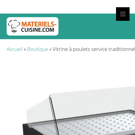
Aller
au
contenu
Cuisso
Accueil
»
Boutique
»
Vitrine à poulets service traditionne