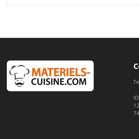
C
Te
ID
12
7