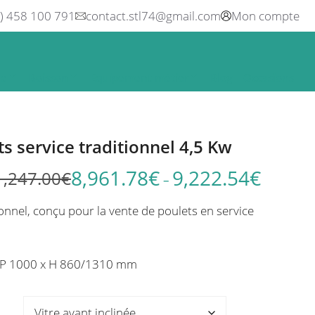
0) 458 100 791
contact.stl74@gmail.com
Mon compte
ne
Boisson
Equipement métier
Blog
Occasions
ts service traditionnel 4,5 Kw
8,961.78
€
9,222.54
€
1,247.00
€
Plage
–
de
onnel, conçu pour la vente de poulets en service
prix :
10,929.00€
à
x P 1000 x H 860/1310 mm
11,247.00€