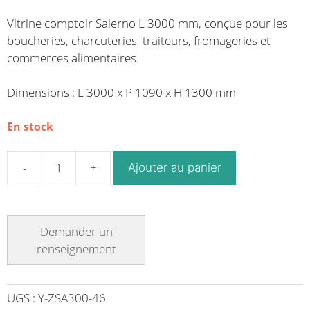
Vitrine comptoir Salerno L 3000 mm, conçue pour les
boucheries, charcuteries, traiteurs, fromageries et
commerces alimentaires.
Dimensions : L 3000 x P 1090 x H 1300 mm
En stock
Ajouter au panier
quantité
de
Vitrine
comptoir
gamme
Salerno
–
L
UGS :
Y-ZSA300-46