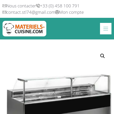
Aller
Nous contacter
+33 (0) 458 100 791
au
contact.stl74@gmail.com
Mon compte
contenu