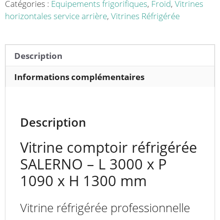
3000
Catégories :
Equipements frigorifiques
,
Froid
,
Vitrines
x
horizontales service arrière
,
Vitrines Réfrigérée
P
1090
x
Description
H
1300
Informations complémentaires
mm
Description
Vitrine comptoir réfrigérée
SALERNO – L 3000 x P
1090 x H 1300 mm
Vitrine réfrigérée professionnelle