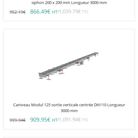
siphon 200 x 200 mm Longueur 3000 mm
866.49
€
1,039.79
€
952.19
€
/
HT
TTC
Caniveau Modul 125 sortie verticale centrée DN110 Longueur
3000 mm
909.95
€
1,091.94
€
999.94
€
/
HT
TTC