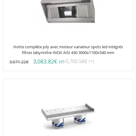
Hotte complète joly avec moteur variateur spots led intégrés
filtres labyrinthe INOX AISI 430 3000x1100x540 mm
3,083.82
€
3,700.58
€
3,671.22
€
/
HT
TTC