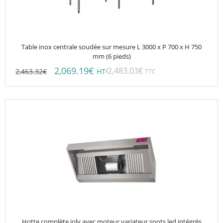
Table inox centrale soudée sur mesure L 3000 x P 700 x H 750
mm (6 pieds)
2,069.19
€
2,483.03
€
2,463.32
€
/
HT
TTC
Hotte complète joly avec moteur variateur spots led intégrés