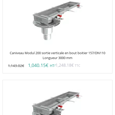
Caniveau Modul 200 sortie verticale en bout boitier 157/DN110
Longueur 3000 mm
1,040.15
€
1,248.18
€
1,143.02
€
/
HT
TTC