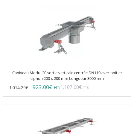
Caniveau Modul 20 sortie verticale centrée DN110 avec boitier
siphon 200 x 200 mm Longueur 3000 mm
923.00
€
1,107.60
€
1,014.29
€
/
HT
TTC