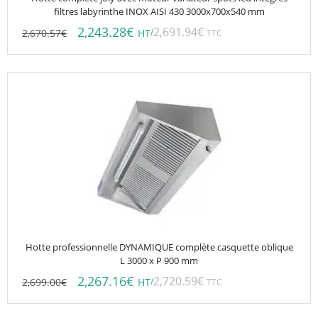
filtres labyrinthe INOX AISI 430 3000x700x540 mm
2,243.28
€
2,691.94
€
2,670.57
€
/
HT
TTC
Hotte professionnelle DYNAMIQUE complète casquette oblique
L 3000 x P 900 mm
2,267.16
€
2,720.59
€
2,699.00
€
/
HT
TTC