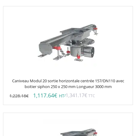
Caniveau Modul 20 sortie horizontale centrée 157/DN110 avec
boitier siphon 250 x 250 mm Longueur 3000 mm
1,117.64
€
1,341.17
€
1,228.18
€
/
HT
TTC