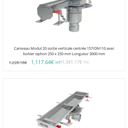
Caniveau Modul 20 sortie verticale centrée 157/DN110 avec
boitier siphon 250 x 250 mm Longueur 3000 mm
1,117.64
€
1,341.17
€
1,228.18
€
/
HT
TTC