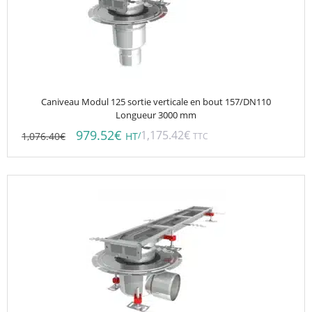
Caniveau Modul 125 sortie verticale en bout 157/DN110
Longueur 3000 mm
979.52
€
1,175.42
€
1,076.40
€
/
HT
TTC