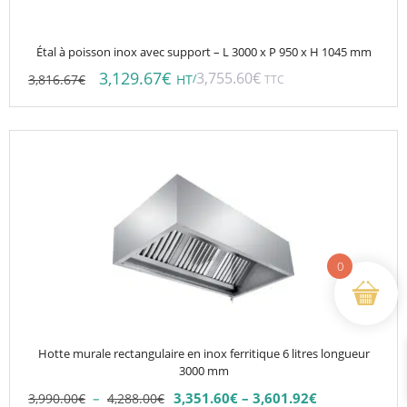
Étal à poisson inox avec support – L 3000 x P 950 x H 1045 mm
3,129.67
€
3,755.60
€
3,816.67
€
/
HT
TTC
Ce
produit
a
plusieurs
variations.
Les
0
options
peuvent
être
choisies
Hotte murale rectangulaire en inox ferritique 6 litres longueur
sur
3000 mm
la
Plage
–
3,351.60
€
–
3,601.92
€
3,990.00
€
4,288.00
€
Plage