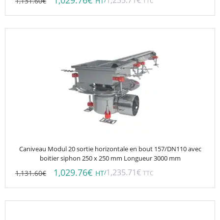
1,029.76
€
1,235.71
€
1,131.60
€
/
HT
TTC
Caniveau Modul 20 sortie horizontale en bout 157/DN110 avec
boitier siphon 250 x 250 mm Longueur 3000 mm
1,029.76
€
1,235.71
€
1,131.60
€
/
HT
TTC