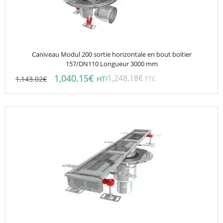
Caniveau Modul 200 sortie horizontale en bout boitier
157/DN110 Longueur 3000 mm
1,040.15
€
1,248.18
€
1,143.02
€
/
HT
TTC