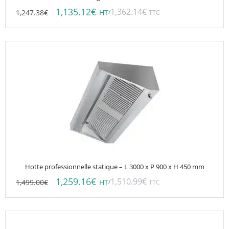
1,135.12
€
1,362.14
€
1,247.38
€
/
HT
TTC
Hotte professionnelle statique – L 3000 x P 900 x H 450 mm
1,259.16
€
1,510.99
€
1,499.00
€
/
HT
TTC