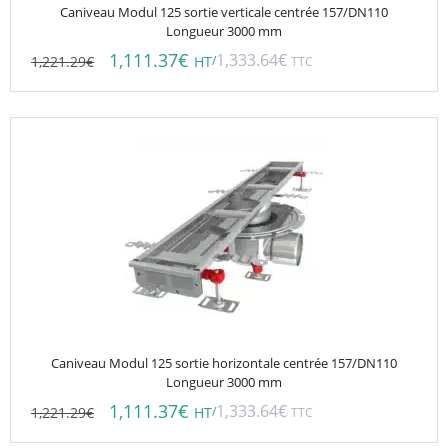
Caniveau Modul 125 sortie verticale centrée 157/DN110
Longueur 3000 mm
1,111.37
€
1,333.64
€
1,221.29
€
/
HT
TTC
Caniveau Modul 125 sortie horizontale centrée 157/DN110
Longueur 3000 mm
1,111.37
€
1,333.64
€
1,221.29
€
/
HT
TTC