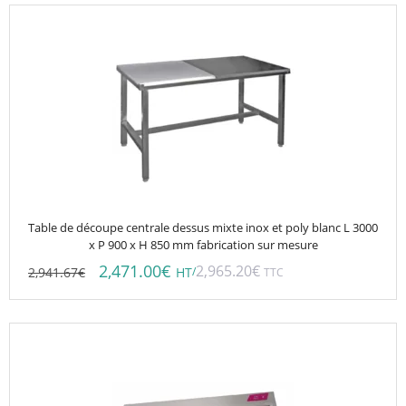
Table de découpe centrale dessus mixte inox et poly blanc L 3000
x P 900 x H 850 mm fabrication sur mesure
2,471.00
€
2,965.20
€
2,941.67
€
/
HT
TTC