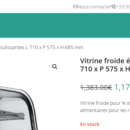
Nous contacter
+33 (
n
Froid
Inox & Hotte
Préparation
Lavage, Hygiè
 coulissantes L 710 x P 575 x H 685 mm
Vitrine froide 
710 x P 575 x
1,17
1,383.00
€
Vitrine froide pour le 
alimentaires pour les 
En stock