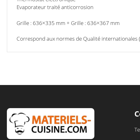
Evaporateur traité anticorrosion
Grille : 636×335 mm + Grille : 636×367 mm
Correspond aux
normes de Qualité
internationales 
C
Te