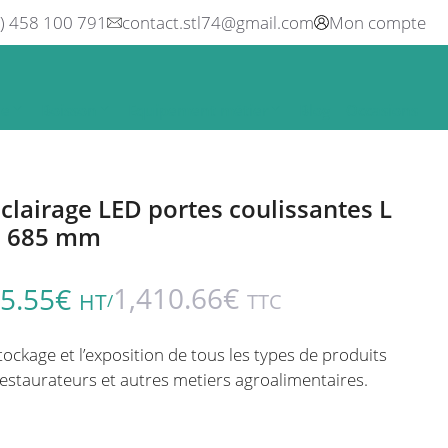
0) 458 100 791
contact.stl74@gmail.com
Mon compte
ne
Boisson
Equipement métier
Blog
Occasions
éclairage LED portes coulissantes L
 H 685 mm
1,410.66
€
5.55
€
HT
TTC
/
stockage et l’exposition de tous les types de produits
restaurateurs et autres metiers agroalimentaires.