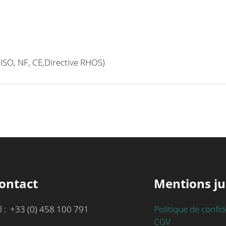
(ISO, NF, CE,Directive RHOS)
ontact
Mentions ju
l : +33 (0) 458 100 791
Politique de confid
CGV