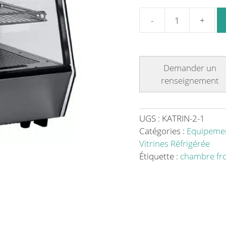
quantité
de
Vitrine
froide
éclairage
LED
portes
coulissantes
UGS :
KATRIN-2-1
L
Catégories :
Equipemen
710
Vitrines Réfrigérée
x
Étiquette :
chambre fro
P
575
x
H
685