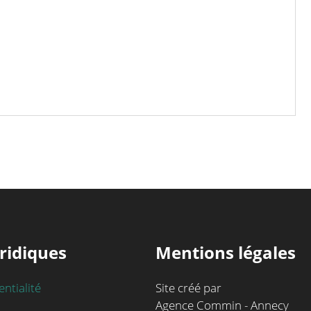
ridiques
Mentions légales
entialité
Site créé par
Agence Commin - Annecy