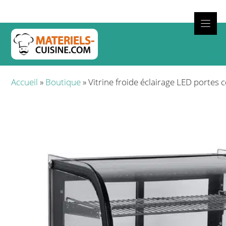
Aller
au
contenu
Cuisso
Accueil
»
Boutique
»
Vitrine froide éclairage LED portes