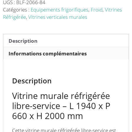
-
UGS :
BLF-2066-84
L
Catégories :
Equipements frigorifiques
,
Froid
,
Vitrines
1940
Réfrigérée
,
Vitrines verticales murales
x
P
660
Description
x
H
Informations complémentaires
2000
mm
Description
Vitrine murale réfrigérée
libre-service – L 1940 x P
660 x H 2000 mm
Cette vitrine murale réfrigérée libre-service est