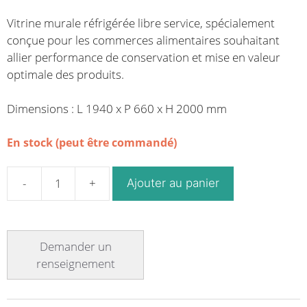
Vitrine murale réfrigérée libre service, spécialement
conçue pour les commerces alimentaires souhaitant
allier performance de conservation et mise en valeur
optimale des produits.
Dimensions : L 1940 x P 660 x H 2000 mm
En stock (peut être commandé)
Ajouter au panier
quantité
de
Vitrine
murale
réfrigérée
libre
service