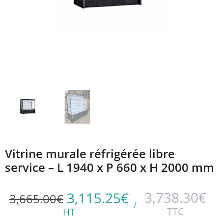
Vitrine murale réfrigérée libre
service – L 1940 x P 660 x H 2000 mm
3,738.30
€
3,115.25
€
3,665.00
€
/
TTC
HT