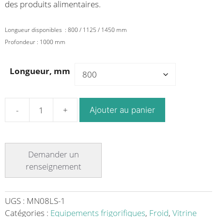
des produits alimentaires.
Longueur disponibles : 800 / 1125 / 1450 mm
Profondeur : 1000 mm
Longueur, mm
Ajouter au panier
quantité
de
Vitrine
neutre
en
libre-
service
hauteur
UGS :
MN08LS-1
860/1010
Catégories :
Equipements frigorifiques
,
Froid
,
Vitrine