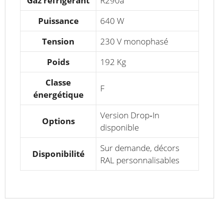
Gaz réfrigérant
R290a
Puissance
640 W
Tension
230 V monophasé
Poids
192 Kg
Classe
F
énergétique
Version Drop‑In
Options
disponible
Sur demande, décors
Disponibilité
RAL personnalisables