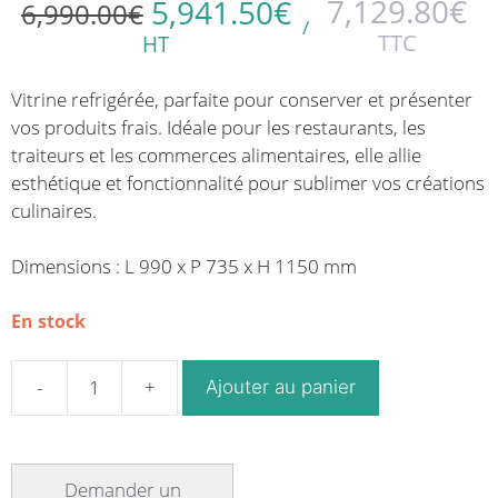
7,129.80
€
5,941.50
€
6,990.00
€
/
TTC
HT
Vitrine refrigérée, parfaite pour conserver et présenter
vos produits frais. Idéale pour les restaurants, les
traiteurs et les commerces alimentaires, elle allie
esthétique et fonctionnalité pour sublimer vos créations
culinaires.
Dimensions : L 990 x P 735 x H 1150 mm
En stock
Ajouter au panier
quantité
de
Vitrine
réfrigérée