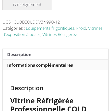
en
inox
AISI
304
UGS :
CUBECOLDDV3N990-12
modèle
Catégories :
Equipements frigorifiques
,
Froid
,
Vitrines
CUBE
d'exposition à poser
,
Vitrines Réfrigérée
COLD
DV
3N
Description
990
-
Informations complémentaires
Idéale
pour
la
Description
Conservation
de
Vitrine Réfrigérée
vos
Professionnelle COLD
Produits