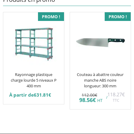
Ce
PROMO !
PROMO !
produit
a
plusieurs
variations.
Les
options
peuvent
être
Rayonnage plastique
Couteau à abattre couleur
charge lourde 5 niveaux P
manche ABS noire
choisies
400 mm
longueur: 300 mm
sur
Le
118.27
€
À partir de
631.81
€
112.00
€
la
/
prix
Le
98.56
€
HT
TTC
initial
prix
page
était :
actuel
du
112.00€.
est :
98.56€.
produit