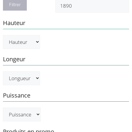
min
m
Filtrer
Hauteur
Longeur
Puissance
Produits en promo