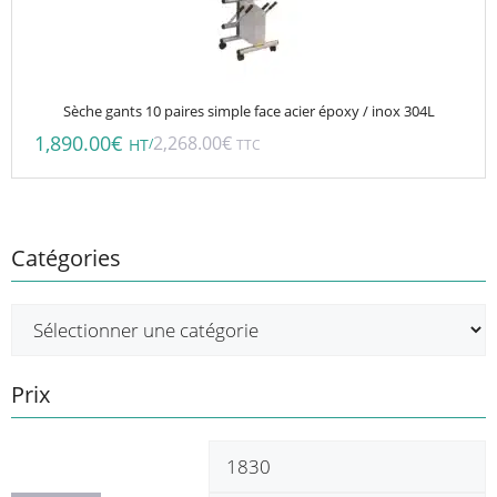
Sèche gants 10 paires simple face acier époxy / inox 304L
1,890.00
€
2,268.00
€
/
HT
TTC
Catégories
Prix
Prix
P