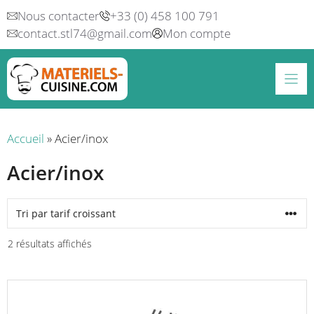
Aller
Nous contacter
+33 (0) 458 100 791
au
contact.stl74@gmail.com
Mon compte
contenu
Accueil
»
Acier/inox
Acier/inox
Trié
2 résultats affichés
par
prix
croissant