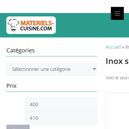
Aller
au
contenu
Cuisso
Accueil
»
I
Catégories
Inox 
Voici le seul
Prix
Ce
Prix
Prix
produit
a
min
max
plusieurs
variations.