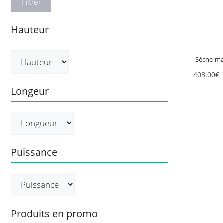
Filtrer
Les
options
Hauteur
peuvent
être
choisies
Sèche-mai
sur
403.00
€
la
Longeur
page
du
produit
Puissance
Produits en promo