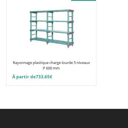
produit
a
plusieurs
variations.
Les
options
peuvent
être
choisies
Rayonnage plastique charge lourde 5 niveaux
sur
P 600 mm
la
À partir de
733.65
€
page
du
produit