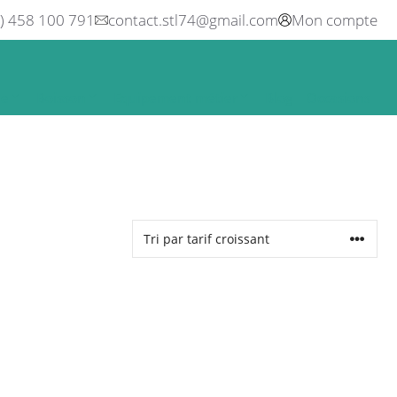
0) 458 100 791
contact.stl74@gmail.com
Mon compte
ne
Boisson
Equipement métier
Blog
Occasions