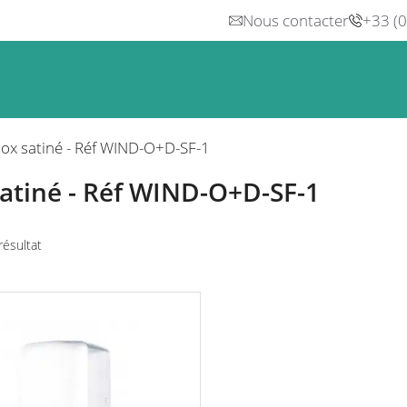
Nous contacter
+33 (
n
Froid
Inox & Hotte
Préparation
Lavage, Hygiè
nox satiné - Réf WIND-O+D-SF-1
satiné - Réf WIND-O+D-SF-1
 résultat