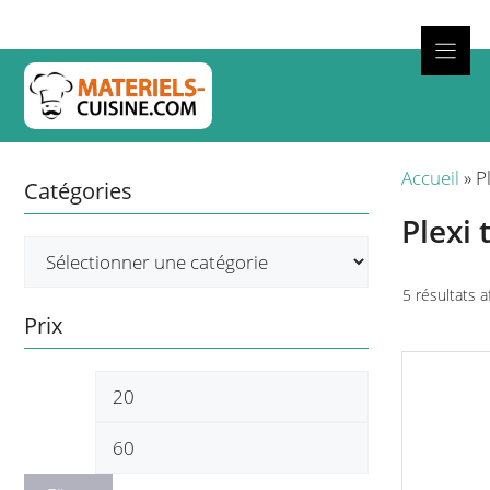
Aller
au
contenu
Cuisso
Accueil
»
P
Catégories
Plexi
5 résultats a
Prix
Prix
Prix
min
max