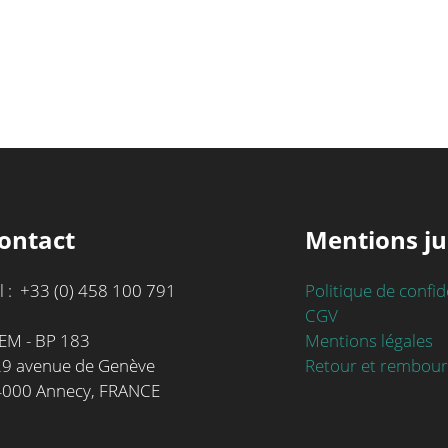
ontact
Mentions ju
l : +33 (0) 458 100 791
Politique de confid
CGV
Mentions légales
EM - BP 183
Retour et rembou
9 avenue de Genève
4000 Annecy, FRANCE