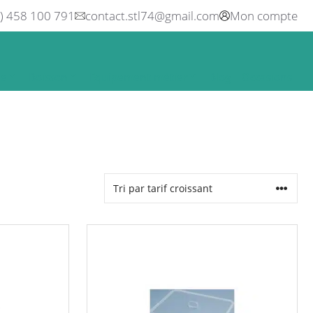
0) 458 100 791
contact.stl74@gmail.com
Mon compte
ne
Boisson
Equipement métier
Blog
Occasions