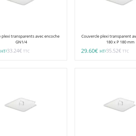
 plexi transparents avec encoche
Couvercle plexi transparent a
GN1/4
180 x P 180 mm
29.60
€
33.24
€
35.52
€
/
/
HT
TTC
HT
TTC