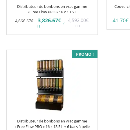
Distributeur de bonbons en vrac gamme
Couvercl
« Free Flow PRO » 16 x 13.5 L
Le
Le
3,826.67
€
41.70
€
4,592.00
€
4,666.67
€
/
prix
prix
HT
TTC
initial
actuel
était :
est :
4,666.67€.
3,826.67€.
PROMO !
Distributeur de bonbons en vrac gamme
« Free Flow PRO » 16 x 13.5 L + 6 bacs à pelle