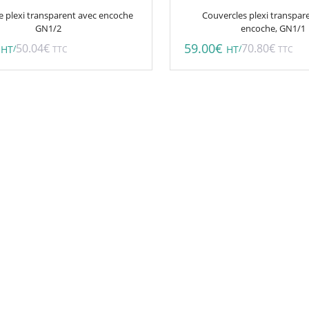
e plexi transparent avec encoche
Couvercles plexi transpar
GN1/2
encoche, GN1/1
59.00
€
50.04
€
70.80
€
/
/
HT
TTC
HT
TTC