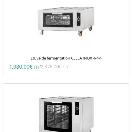
Etuve de fermentation CELLA INOX 4-4-4
1,980.00
€
2,376.00
€
/
HT
TTC