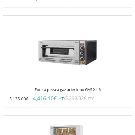
Four à pizza à gaz acier inox GAS XL 6
4,416.10
€
5,299.32
€
5,135.00
€
/
HT
TTC