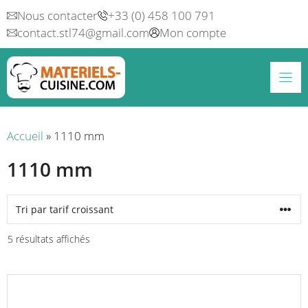
Aller
Nous contacter
+33 (0) 458 100 791
au
contact.stl74@gmail.com
Mon compte
contenu
Accueil
»
1110 mm
1110 mm
Trié
5 résultats affichés
par
prix
croissant