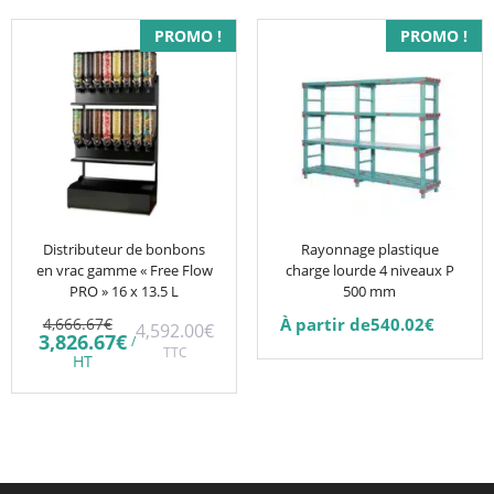
Ce
PROMO !
PROMO !
produit
a
plusieurs
variations.
Les
options
peuvent
être
Distributeur de bonbons
Rayonnage plastique
en vrac gamme « Free Flow
charge lourde 4 niveaux P
choisies
PRO » 16 x 13.5 L
500 mm
sur
Le
4,666.67
€
À partir de
540.02
€
4,592.00
€
la
prix
Le
3,826.67
€
/
initial
TTC
prix
page
HT
était :
actuel
du
4,666.67€.
est :
3,826.67€.
produit