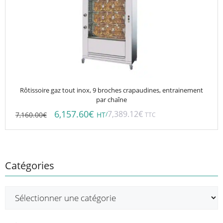
Rôtissoire gaz tout inox, 9 broches crapaudines, entrainement
par chaîne
6,157.60
€
7,389.12
€
7,160.00
€
/
HT
TTC
Catégories