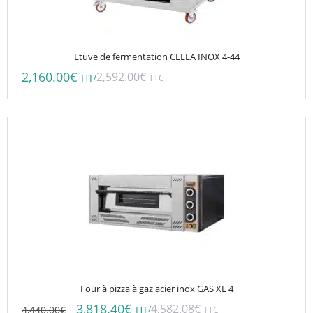
Etuve de fermentation CELLA INOX 4-44
2,160.00
€
2,592.00
€
/
HT
TTC
Four à pizza à gaz acier inox GAS XL 4
3,818.40
€
4,582.08
€
4,440.00
€
/
HT
TTC