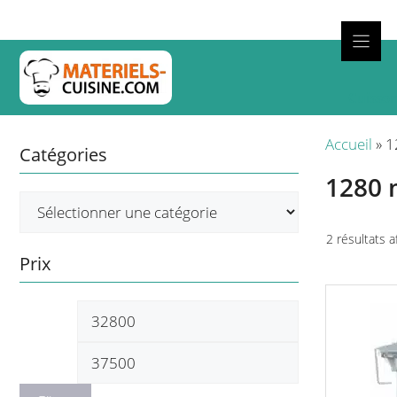
Aller
au
contenu
Cuisso
Accueil
»
1
Catégories
1280
2 résultats a
Prix
Prix
Prix
min
max