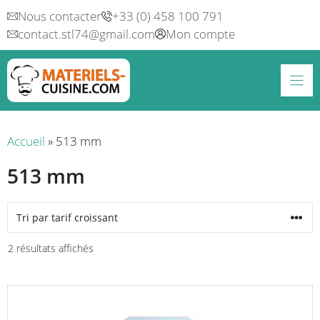
Aller
Nous contacter
+33 (0) 458 100 791
au
contact.stl74@gmail.com
Mon compte
contenu
Accueil
»
513 mm
513 mm
Trié
2 résultats affichés
par
prix
croissant