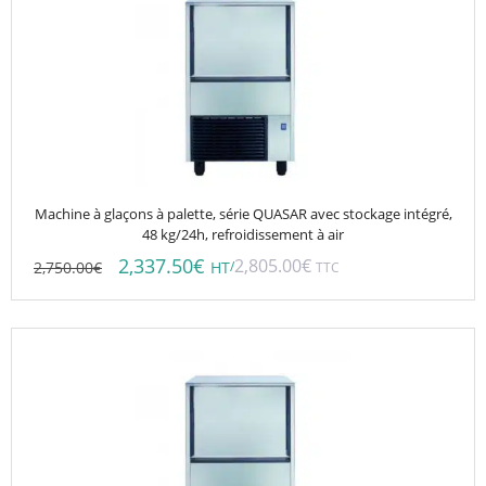
Machine à glaçons à palette, série QUASAR avec stockage intégré,
48 kg/24h, refroidissement à air
2,337.50
€
2,805.00
€
2,750.00
€
/
HT
TTC