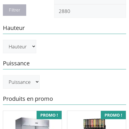
min
m
Filtrer
Hauteur
Puissance
Produits en promo
PROMO !
PROMO !