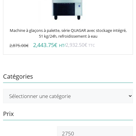
Machine à glaçons à palette, série QUASAR avec stockage intégré,
51 kg/24h, refroidissement à eau
2,443.75
€
2,932.50
€
2,875.00
€
/
HT
TTC
Catégories
Prix
Prix
P