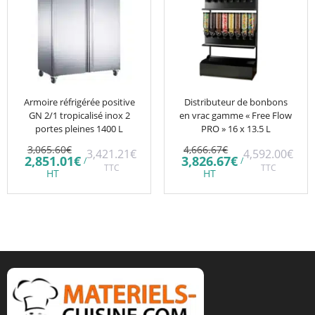
Armoire réfrigérée positive
Distributeur de bonbons
GN 2/1 tropicalisé inox 2
en vrac gamme « Free Flow
portes pleines 1400 L
PRO » 16 x 13.5 L
Le
Le
3,065.60
€
4,666.67
€
3,421.21
€
4,592.00
€
prix
prix
Le
Le
2,851.01
€
3,826.67
€
/
/
initial
TTC
initial
TTC
prix
prix
HT
HT
était :
était :
actuel
actuel
3,065.60€.
4,666.67€.
est :
est :
2,851.01€.
3,826.67€.