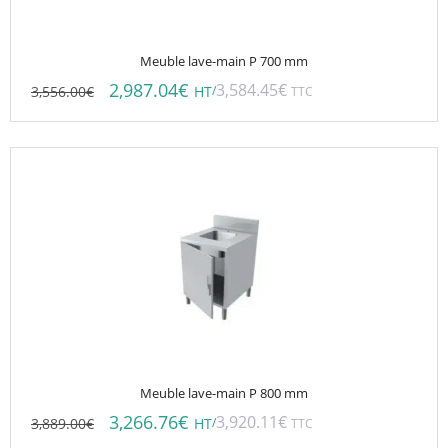
Meuble lave-main P 700 mm
2,987.04
€
3,584.45
€
3,556.00
€
/
HT
TTC
Meuble lave-main P 800 mm
3,266.76
€
3,920.11
€
3,889.00
€
/
HT
TTC