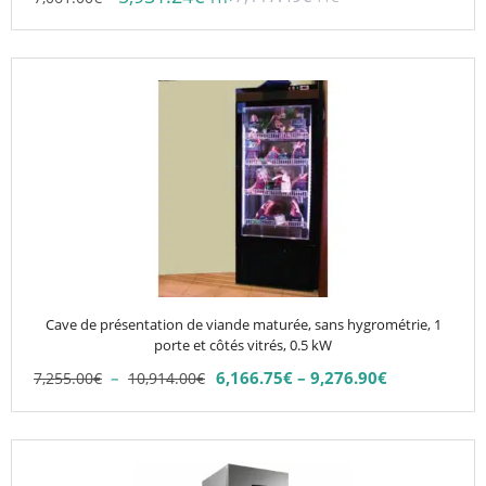
Ce
produit
a
plusieurs
variations.
Les
options
peuvent
être
choisies
Cave de présentation de viande maturée, sans hygrométrie, 1
sur
porte et côtés vitrés, 0.5 kW
la
Plage
–
6,166.75
€
–
9,276.90
€
7,255.00
€
10,914.00
€
Plage
page
de
de
du
prix :
prix :
7,255.00€
produit
Ce
6,166.75€
à
produit
à