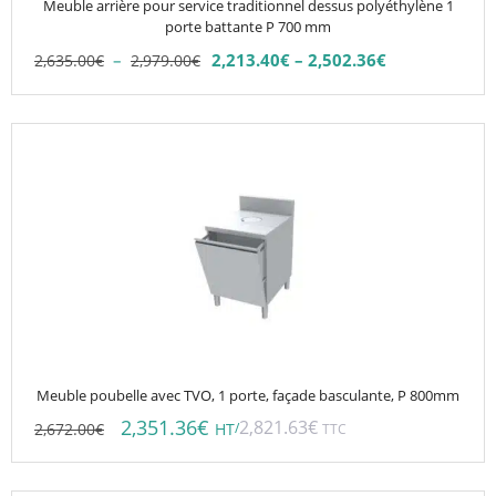
Meuble arrière pour service traditionnel dessus polyéthylène 1
sur
porte battante P 700 mm
la
Plage
–
2,213.40
€
–
2,502.36
€
2,635.00
€
2,979.00
€
Plage
page
de
de
du
prix :
prix :
2,635.00€
produit
2,213.40€
à
à
2,979.00€
2,502.36€
Meuble poubelle avec TVO, 1 porte, façade basculante, P 800mm
2,351.36
€
2,821.63
€
2,672.00
€
/
HT
TTC