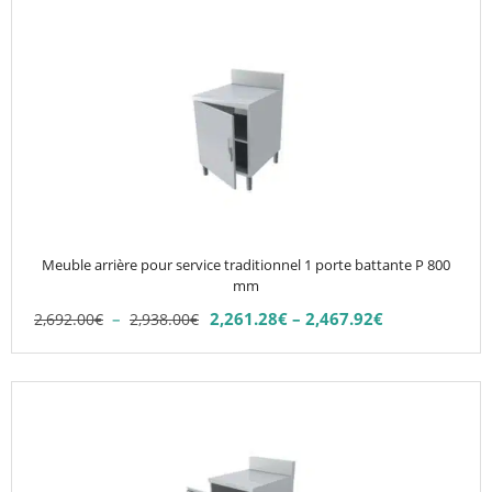
Ce
produit
a
plusieurs
variations.
Les
options
peuvent
être
choisies
Meuble arrière pour service traditionnel 1 porte battante P 800
sur
mm
la
Plage
–
2,261.28
€
–
2,467.92
€
2,692.00
€
2,938.00
€
Plage
page
de
de
du
prix :
prix :
2,692.00€
produit
Ce
2,261.28€
à
produit
à
2,938.00€
2,467.92€
a
plusieurs