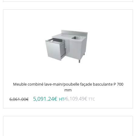
Meuble combiné lave-main/poubelle façade basculante P 700
mm
5,091.24
€
6,109.49
€
6,061.00
€
/
HT
TTC