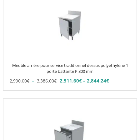
3,324.00€
2,925.12€
a
plusieurs
variations.
Les
options
peuvent
être
choisies
Meuble arrière pour service traditionnel dessus polyéthylène 1
sur
porte battante P 800 mm
la
Plage
–
2,511.60
€
–
2,844.24
€
2,990.00
€
3,386.00
€
Plage
page
de
de
du
prix :
prix :
2,990.00€
produit
2,511.60€
à
à
3,386.00€
2,844.24€