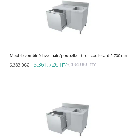
Meuble combiné lave-main/poubelle 1 tiroir coulissant P 700 mm
5,361.72
€
6,434.06
€
6,383.00
€
/
HT
TTC