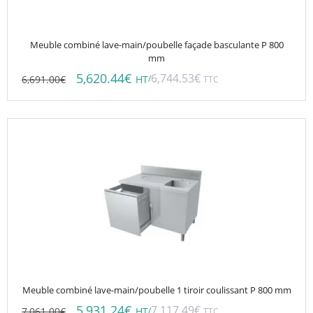
Meuble combiné lave-main/poubelle façade basculante P 800
mm
5,620.44
€
6,744.53
€
6,691.00
€
/
HT
TTC
Meuble combiné lave-main/poubelle 1 tiroir coulissant P 800 mm
5,931.24
€
7,117.49
€
7,061.00
€
/
HT
TTC