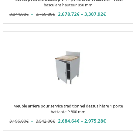
sur
basculant hauteur 850 mm
la
Plage
–
2,678.72
€
–
3,307.92
€
3,044.00
€
3,759.00
€
Plage
page
de
de
du
prix :
prix :
3,044.00€
produit
Ce
2,678.72€
à
produit
à
3,759.00€
3,307.92€
a
plusieurs
variations.
Les
options
peuvent
être
choisies
Meuble arrière pour service traditionnel dessus hêtre 1 porte
sur
battante P 800 mm
la
Plage
–
2,684.64
€
–
2,975.28
€
3,196.00
€
3,542.00
€
Plage
page
de
de
du
prix :