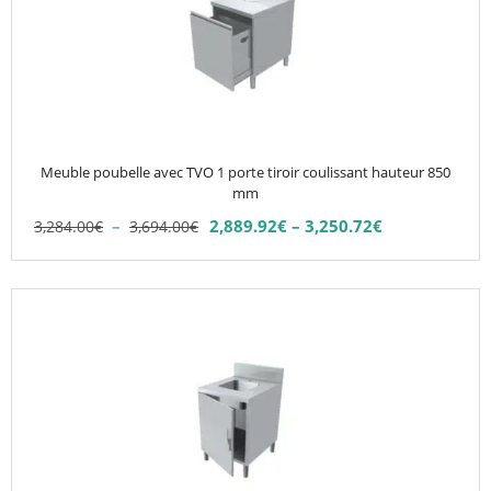
variations.
Les
options
peuvent
être
choisies
Meuble poubelle avec TVO 1 porte tiroir coulissant hauteur 850
sur
mm
la
Plage
–
2,889.92
€
–
3,250.72
€
3,284.00
€
3,694.00
€
Plage
page
de
de
du
prix :
prix :
3,284.00€
produit
2,889.92€
à
à
3,694.00€
3,250.72€