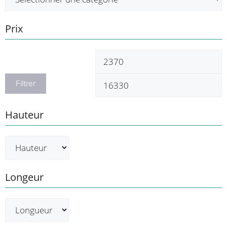
Prix
Prix
P
min
m
Filtrer
Hauteur
Longeur