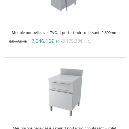
Meuble poubelle avec TVO, 1 porte, tiroir coulissant, P 800mm
2,646.16
€
3,175.39
€
3,007.00
€
/
HT
TTC
Ce
produit
a
plusieurs
variations.
Les
options
peuvent
être
choisies
Meuble poubelle dessus plein 1 porte tiroir coulissant + volet