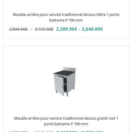
être
choisies
Meuble arrière pour service traditionnel dessus hêtre 1 porte
sur
battante P 700 mm
la
Plage
–
2,388.96
€
–
2,646.00
€
2,844.00
€
3,150.00
€
Plage
page
de
de
du
prix :
prix :
2,844.00€
produit
Ce
2,388.96€
à
produit
à
3,150.00€
2,646.00€
a
plusieurs
variations.
Les
options
peuvent
être
choisies
Meuble arrière pour service traditionnel dessus granit noir 1
sur
porte battante P 700 mm
la