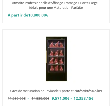
choisies
Armoire Professionnelle d’Affinage Fromage 1 Porte Large –
sur
Idéale pour une Maturation Parfaite
la
À partir de
10,800.00
€
page
du
produit
Ce
produit
a
plusieurs
variations.
Les
options
peuvent
être
choisies
Cave de maturation pour viande 1 porte et côtés vitrés 0.5 kW
sur
Plage
–
9,571.00
€
–
12,358.15
€
11,260.00
€
14,539.00
€
la
Plage
de
de
page
prix :
prix :