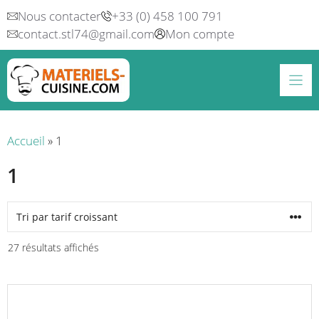
Aller
Nous contacter
+33 (0) 458 100 791
au
contact.stl74@gmail.com
Mon compte
contenu
Accueil
»
1
1
Trié
27 résultats affichés
par
prix
Ce
croissant
produit