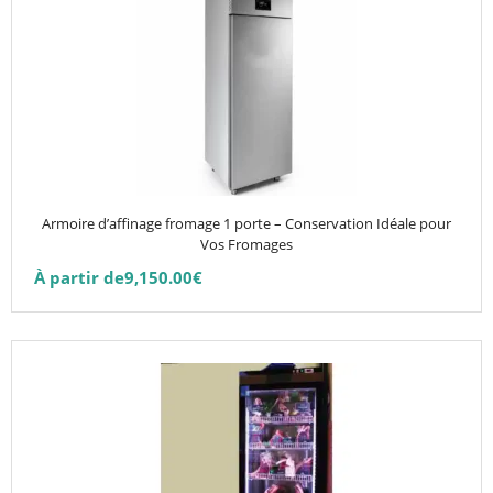
10,914.00€
9,276.90€
a
plusieurs
variations.
Les
options
peuvent
être
choisies
Armoire d’affinage fromage 1 porte – Conservation Idéale pour
sur
Vos Fromages
la
À partir de
9,150.00
€
page
du
produit
Ce
produit
a
plusieurs
variations.
Les