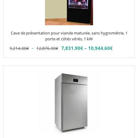
options
peuvent
être
choisies
Cave de présentation pour viande maturée, sans hygrométrie, 1
sur
porte et côtés vitrés, 1 kW
la
Plage
–
7,831.90
€
–
10,944.60
€
9,214.00
€
12,876.00
€
Plage
page
de
de
du
prix :
prix :
9,214.00€
produit
Ce
7,831.90€
à
produit
à
12,876.00€
10,944.60€
a
plusieurs
variations.
Les
options
peuvent
être