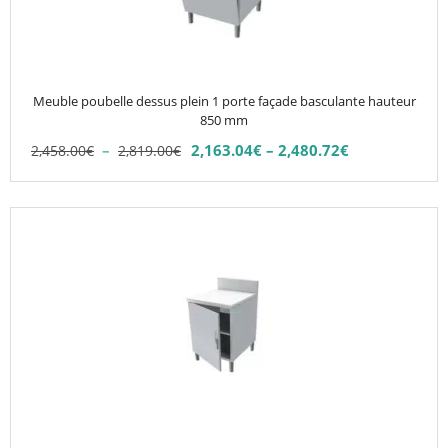
options
peuvent
être
choisies
Meuble poubelle dessus plein 1 porte façade basculante hauteur
sur
850 mm
la
Plage
–
2,163.04
€
–
2,480.72
€
2,458.00
€
2,819.00
€
Plage
page
de
de
du
prix :
prix :
2,458.00€
produit
Ce
2,163.04€
à
produit
à
2,819.00€
2,480.72€
a
plusieurs
variations.
Les
options
peuvent
être
choisies