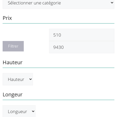
Prix
Prix
P
min
m
Filtrer
Hauteur
Longeur