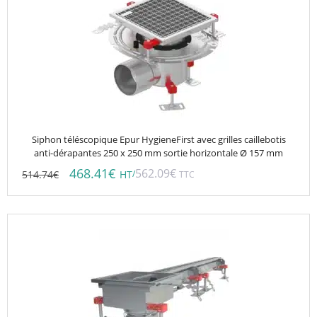
Siphon téléscopique Epur HygieneFirst avec grilles caillebotis
anti-dérapantes 250 x 250 mm sortie horizontale Ø 157 mm
468.41
€
562.09
€
514.74
€
/
HT
TTC