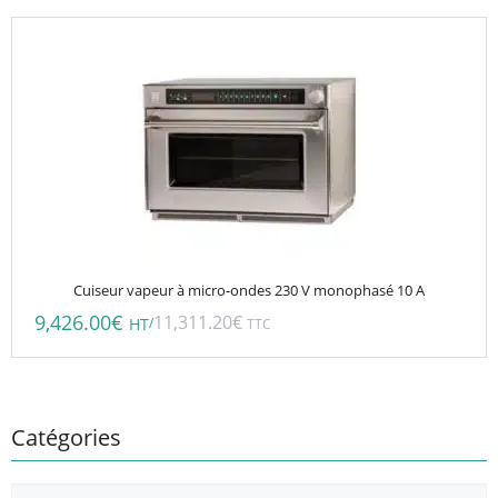
Cuiseur vapeur à micro-ondes 230 V monophasé 10 A
9,426.00
€
11,311.20
€
/
HT
TTC
Catégories