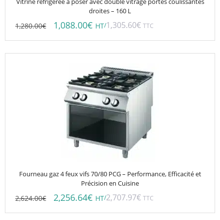
Vitrine réfrigérée à poser avec double vitrage portes coulissantes
droites – 160 L
1,088.00
€
1,305.60
€
1,280.00
€
/
HT
TTC
Fourneau gaz 4 feux vifs 70/80 PCG – Performance, Efficacité et
Précision en Cuisine
2,256.64
€
2,707.97
€
2,624.00
€
/
HT
TTC