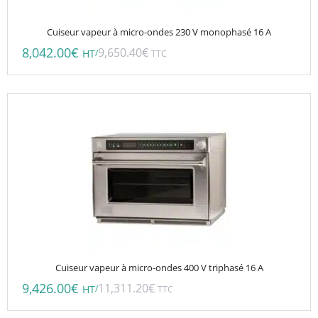
Cuiseur vapeur à micro-ondes 230 V monophasé 16 A
8,042.00
€
9,650.40
€
/
HT
TTC
Cuiseur vapeur à micro-ondes 400 V triphasé 16 A
9,426.00
€
11,311.20
€
/
HT
TTC