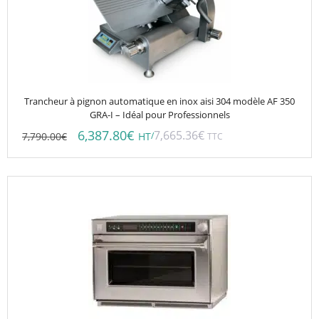
Trancheur à pignon automatique en inox aisi 304 modèle AF 350
GRA-I – Idéal pour Professionnels
6,387.80
€
7,665.36
€
7,790.00
€
/
HT
TTC