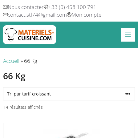
Aller
Nous contacter
+33 (0) 458 100 791
au
contact.stl74@gmail.com
Mon compte
contenu
Accueil
»
66 Kg
66 Kg
Trié
14 résultats affichés
par
prix
croissant