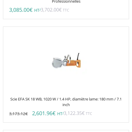
Professionnelles
3,085.00
€
3,702.00
€
/
HT
TTC
Scie EFA SK 18 WB, 1020 W / 1.4 HP, diamètre lame: 180 mm / 7.1
inch
2,601.96
€
3,122.35
€
3,173.12
€
/
HT
TTC