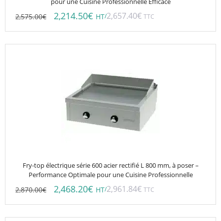
pour une Cuisine Professionnelle Efficace
2,214.50
€
2,657.40
€
2,575.00
€
/
HT
TTC
Fry-top électrique série 600 acier rectifié L 800 mm, à poser –
Performance Optimale pour une Cuisine Professionnelle
2,468.20
€
2,961.84
€
2,870.00
€
/
HT
TTC