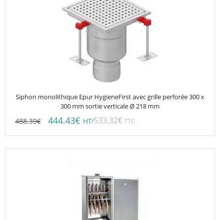
Siphon monolithique Epur HygieneFirst avec grille perforée 300 x
300 mm sortie verticale Ø 218 mm
444.43
€
533.32
€
488.39
€
/
HT
TTC