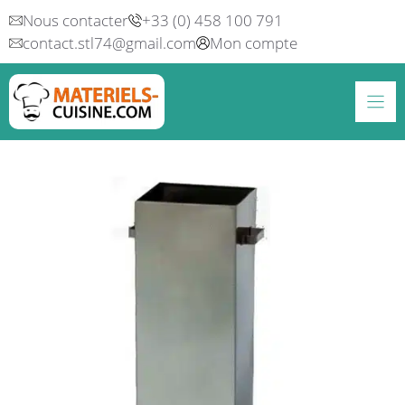
Aller
Nous contacter
+33 (0) 458 100 791
au
contact.stl74@gmail.com
Mon compte
contenu