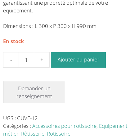
garantissant une propreté optimale de votre
équipement.
Dimensions : L 300 x P 300 x H 990 mm
En stock
Ajouter au panier
quantité
de
Cuve
de
trempage
pour
broches
pour
UGS :
CUVE-12
rôtissoire
Catégories :
Accessoires pour rotissoire
,
Equipement
métier
,
Rôtisserie
,
Rotissoire