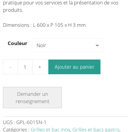
pratique pour vos services et la présentation de vos
produits.
Dimensions : L 600 x P 105 x H 3 mm
Couleur
Ajouter au panier
quantité
de
Plat
de
présentation
format
pâtissier
en
UGS :
GPL-6015N-1
plexiglas
Catégories :
Grilles et bac inox
,
Grilles et bacs gastro
,