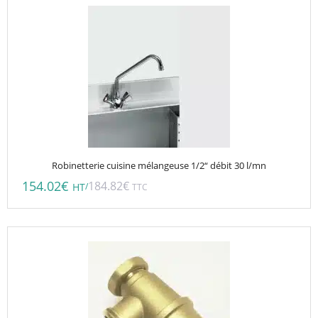
Robinetterie cuisine mélangeuse 1/2“ débit 30 l/mn
154.02
€
184.82
€
/
HT
TTC