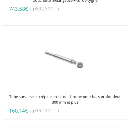
Douchette mélangeuse + col de cygne
743.58
€
892.30
€
/
HT
TTC
Tube surverse et crépine en laiton chromé pour bacs profondeur
300 mm et plus
160.14
€
192.17
€
/
HT
TTC