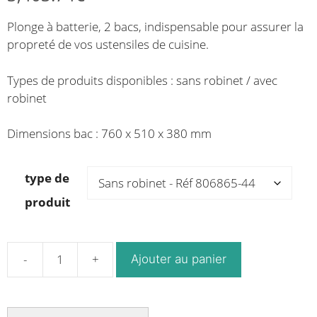
de
de
Plonge à batterie, 2 bacs, indispensable pour assurer la
prix :
prix :
propreté de vos ustensiles de cuisine.
2,729.76€
3,249.72€
à
à
Types de produits disponibles : sans robinet / avec
2,859.14€
3,403.74€
robinet
Dimensions bac : 760 x 510 x 380 mm
type de
produit
Ajouter au panier
quantité
de
Plonge