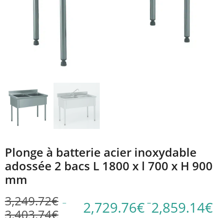
Plonge à batterie acier inoxydable
adossée 2 bacs L 1800 x l 700 x H 900
mm
3,249.72
€
–
–
2,729.76
€
2,859.14
€
3,403.74
€
Plage
Plage