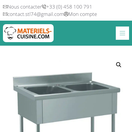
Aller
Nous contacter
+33 (0) 458 100 791
au
contact.stl74@gmail.com
Mon compte
contenu