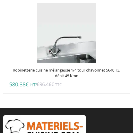
Robinetterie cuisine mélangeuse 1/4 tour chavonnet 5640 T3,
débit 45 l/mn
580.38
€
696.46
€
/
HT
TTC