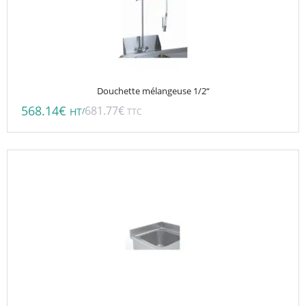
Douchette mélangeuse 1/2“
568.14
€
681.77
€
/
HT
TTC