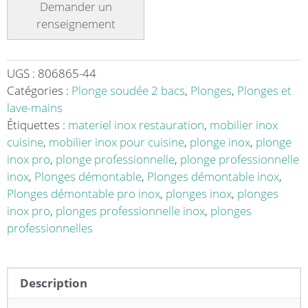
à
batterie
acier
inoxydable
adossée
UGS :
806865-44
2
Catégories :
Plonge soudée 2 bacs
,
Plonges
,
Plonges et
bacs
lave-mains
L
Étiquettes :
materiel inox restauration
,
mobilier inox
1800
cuisine
,
mobilier inox pour cuisine
,
plonge inox
,
plonge
x
inox pro
,
plonge professionnelle
,
plonge professionnelle
l
inox
,
Plonges démontable
,
Plonges démontable inox
,
700
Plonges démontable pro inox
,
plonges inox
,
plonges
x
inox pro
,
plonges professionnelle inox
,
plonges
H
professionnelles
900
mm
Description