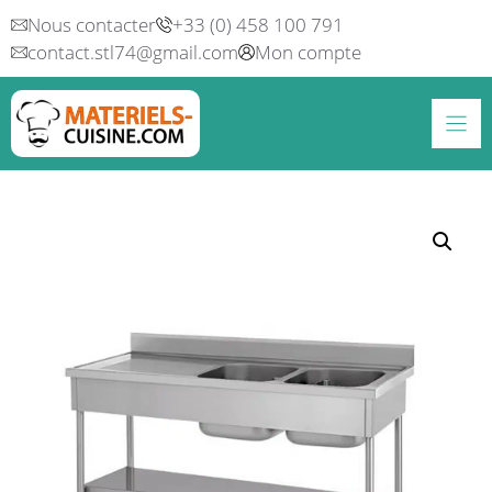
Aller
Nous contacter
+33 (0) 458 100 791
au
contact.stl74@gmail.com
Mon compte
contenu