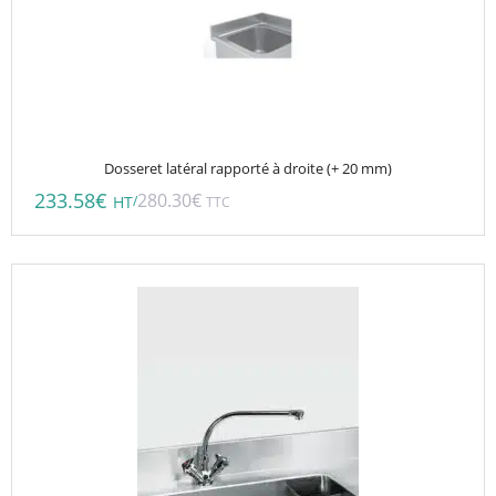
Dosseret latéral rapporté à droite (+ 20 mm)
233.58
€
280.30
€
/
HT
TTC