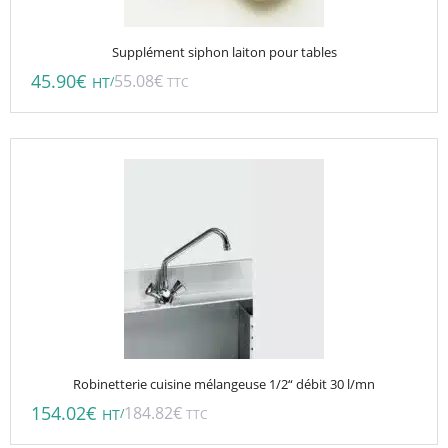
Supplément siphon laiton pour tables
45.90
€
55.08
€
/
HT
TTC
Robinetterie cuisine mélangeuse 1/2“ débit 30 l/mn
154.02
€
184.82
€
/
HT
TTC