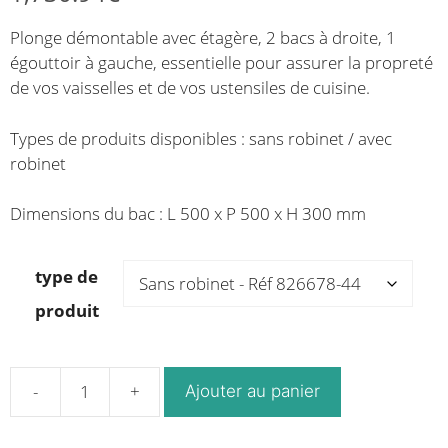
de
de
Plonge démontable avec étagère, 2 bacs à droite, 1
prix :
prix :
égouttoir à gauche, essentielle pour assurer la propreté
1,324.61€
1,576.92€
de vos vaisselles et de vos ustensiles de cuisine.
à
à
1,453.99€
1,730.94€
Types de produits disponibles : sans robinet / avec
robinet
Dimensions du bac : L 500 x P 500 x H 300 mm
type de
produit
Ajouter au panier
quantité
de