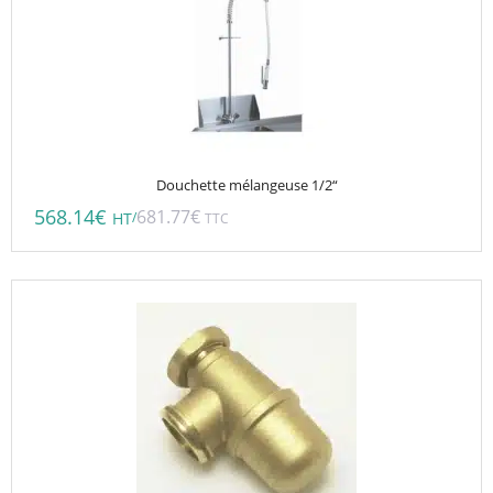
Douchette mélangeuse 1/2“
568.14
€
681.77
€
/
HT
TTC