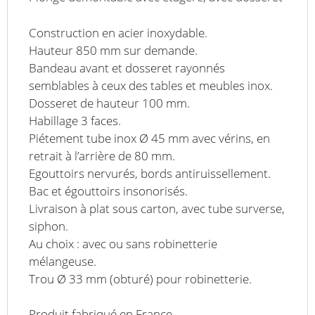
x
H
Construction en acier inoxydable.
900
Hauteur 850 mm sur demande.
mm
Bandeau avant et dosseret rayonnés
semblables à ceux des tables et meubles inox.
Dosseret de hauteur 100 mm.
Habillage 3 faces.
Piétement tube inox Ø 45 mm avec vérins, en
retrait à l’arrière de 80 mm.
Egouttoirs nervurés, bords antiruissellement.
Bac et égouttoirs insonorisés.
Livraison à plat sous carton, avec tube surverse,
siphon.
Au choix : avec ou sans robinetterie
mélangeuse.
Trou Ø 33 mm (obturé) pour robinetterie.
Produit fabriqué en France