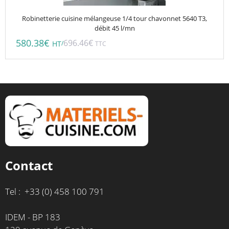
Robinetterie cuisine mélangeuse 1/4 tour chavonnet 5640 T3,
débit 45 l/mn
580.38
€
696.46
€
/
HT
TTC
Contact
Tel : +33 (0) 458 100 791
IDEM - BP 183