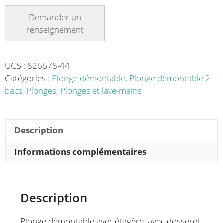
Plonge
démontable
avec
étagère
adossée
2
UGS :
826678-44
bacs
Catégories :
Plonge démontable
,
Plonge démontable 2
à
bacs
,
Plonges
,
Plonges et lave-mains
droite
1
égouttoir
Description
à
gauche
Informations complémentaires
L
1600
x
Description
l
700
Plonge démontable avec étagère, avec dosseret