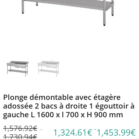
Plonge démontable avec étagère
adossée 2 bacs à droite 1 égouttoir à
gauche L 1600 x l 700 x H 900 mm
1,576.92
€
–
–
1,324.61
€
1,453.99
€
1,730.94
€
Plage
Plage