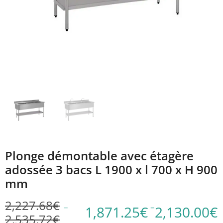
Plonge démontable avec étagère
adossée 3 bacs L 1900 x l 700 x H 900
mm
2,227.68
€
–
–
1,871.25
€
2,130.00
€
2,535.72
€
Plage
Plage