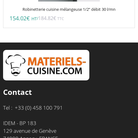
Robinetterie cuisine mélangeuse 1/2“ débit 30 l/mn
154.02
€
184.82
€
/
HT
TTC
Contact
Tel : +33 (0) 458 100 791
IDEM - BP 183
129 avenue de Genève