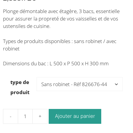
de
de
Plonge démontable avec étagère, 3 bacs, essentielle
prix :
prix :
pour assurer la propreté de vos vaisselles et de vos
1,871.25€
2,227.68€
ustensiles de cuisine.
à
à
2,130.00€
2,535.72€
Types de produits disponibles : sans robinet / avec
robinet
Dimensions du bac : L 500 x P 500 x H 300 mm
type de
produit
Ajouter au panier
quantité
de