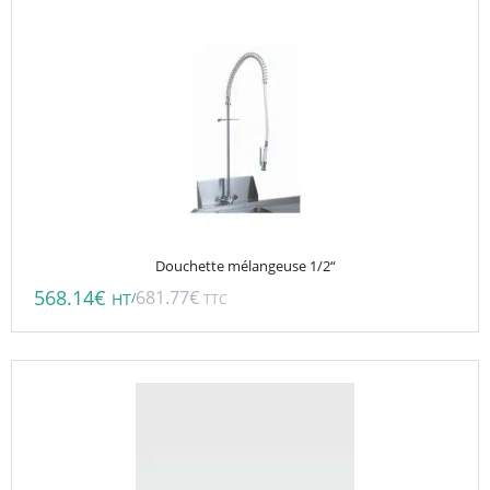
Douchette mélangeuse 1/2“
568.14
€
681.77
€
/
HT
TTC