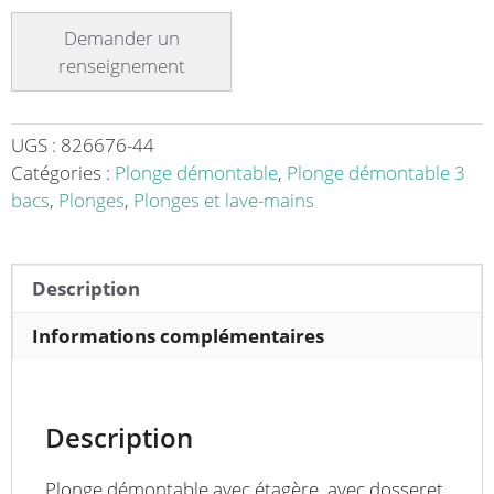
Plonge
démontable
avec
étagère
adossée
3
UGS :
826676-44
bacs
Catégories :
Plonge démontable
,
Plonge démontable 3
L
bacs
,
Plonges
,
Plonges et lave-mains
1900
x
l
Description
700
x
Informations complémentaires
H
900
mm
Description
Plonge démontable avec étagère, avec dosseret