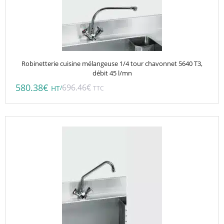
Robinetterie cuisine mélangeuse 1/4 tour chavonnet 5640 T3,
débit 45 l/mn
580.38
€
696.46
€
/
HT
TTC