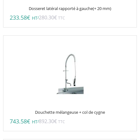
Dosseret latéral rapporté à gauche(+ 20 mm)
233.58
€
280.30
€
/
HT
TTC
Douchette mélangeuse + col de cygne
743.58
€
892.30
€
/
HT
TTC