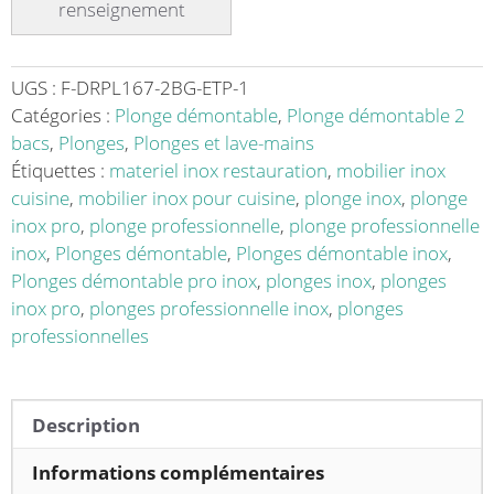
sur
pieds
ronds
avec
UGS :
F-DRPL167-2BG-ETP-1
étagère
Catégories :
Plonge démontable
,
Plonge démontable 2
inox
bacs
,
Plonges
,
Plonges et lave-mains
ferritique
Étiquettes :
materiel inox restauration
,
mobilier inox
2
cuisine
,
mobilier inox pour cuisine
,
plonge inox
,
plonge
bacs
inox pro
,
plonge professionnelle
,
plonge professionnelle
longueur
inox
,
Plonges démontable
,
Plonges démontable inox
,
1600
Plonges démontable pro inox
,
plonges inox
,
plonges
mm
inox pro
,
plonges professionnelle inox
,
plonges
professionnelles
Description
Informations complémentaires