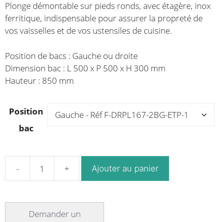
Plonge démontable sur pieds ronds, avec étagère, inox
ferritique, indispensable pour assurer la propreté de
vos vaisselles et de vos ustensiles de cuisine.
Position de bacs : Gauche ou droite
Dimension bac : L 500 x P 500 x H 300 mm
Hauteur : 850 mm
Position
bac
Ajouter au panier
quantité
de
Plonge
démontable