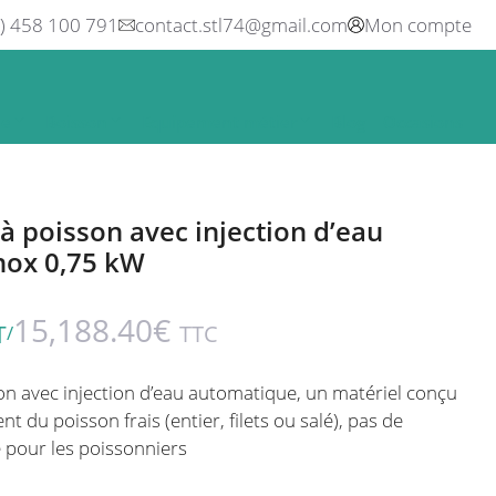
0) 458 100 791
contact.stl74@gmail.com
Mon compte
ne
Boisson
Equipement métier
Blog
Occasions
 poisson avec injection d’eau
nox 0,75 kW
15,188.40
€
T
TTC
/
n avec injection d’eau automatique, un matériel conçu
du poisson frais (entier, filets ou salé),
pas de
 pour les poissonniers