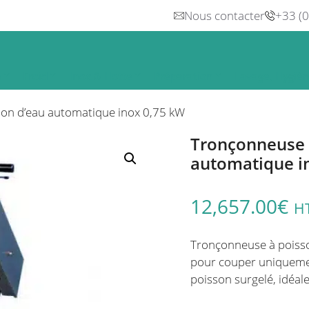
Nous contacter
+33 (
n
Froid
Inox & Hotte
Préparation
Lavage, Hygiè
ion d’eau automatique inox 0,75 kW
Tronçonneuse à
automatique i
12,657.00
€
H
Tronçonneuse à poisso
pour couper uniquement 
poisson surgelé,
idéale