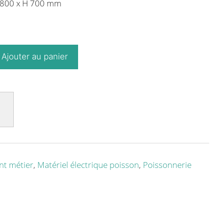
P 800 x H 700 mm
Ajouter au panier
t métier
,
Matériel électrique poisson
,
Poissonnerie