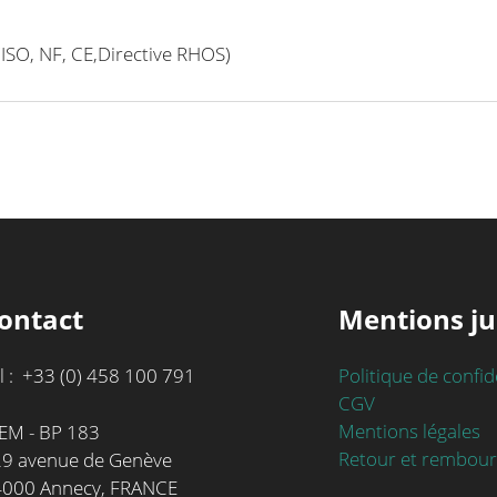
ISO, NF, CE,Directive RHOS)
ontact
Mentions ju
l : +33 (0) 458 100 791
Politique de confid
CGV
Mentions légales
EM - BP 183
Retour et rembou
9 avenue de Genève
4000 Annecy, FRANCE