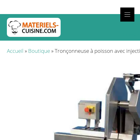
Aller
au
contenu
Cuisso
Accueil
»
Boutique
»
Tronçonneuse à poisson avec inject