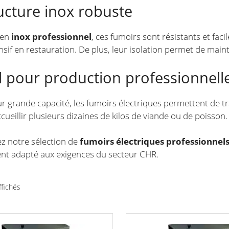
ructure inox robuste
 en
inox professionnel
, ces fumoirs sont résistants et faci
nsif en restauration. De plus, leur isolation permet de main
al pour production professionnell
ur grande capacité, les fumoirs électriques permettent de 
cueillir plusieurs dizaines de kilos de viande ou de poisson.
z notre sélection de
fumoirs électriques professionnel
nt adapté aux exigences du secteur CHR.
Trié
ffichés
par
prix
croissant