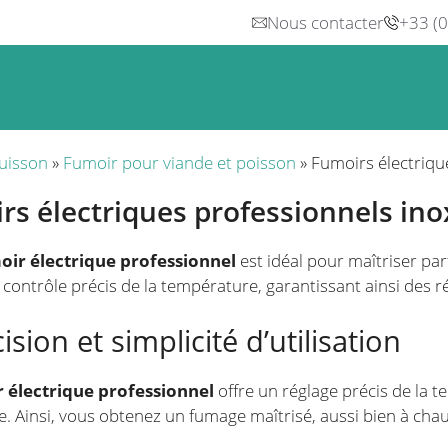
Nous contacter
+33 (
n
Froid
Inox & Hotte
Préparation
Lavage, Hygiè
uisson
»
Fumoir pour viande et poisson
»
Fumoirs électriqu
rs électriques professionnels ino
oir électrique professionnel
est idéal pour maîtriser par
contrôle précis de la température, garantissant ainsi des rés
ision et simplicité d’utilisation
 électrique professionnel
offre un réglage précis de la 
e. Ainsi, vous obtenez un fumage maîtrisé, aussi bien à chau