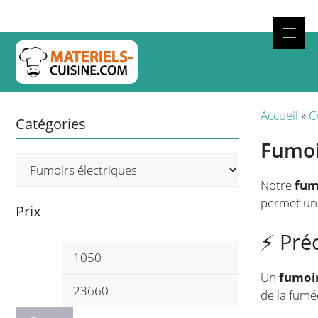
Aller
au
contenu
Cuisso
Accueil
»
C
Catégories
Fumoi
Notre
fum
permet un 
Prix
⚡ Préc
Prix
Prix
Un
fumoir
min
max
de la fumé