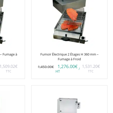
 – Fumage à
Fumoir Électrique 2 Étages H 360 mm –
Fumage à Froid
1,276.00
€
1,509.02
€
1,531.20
€
1,450.00
€
/
TTC
HT
TTC