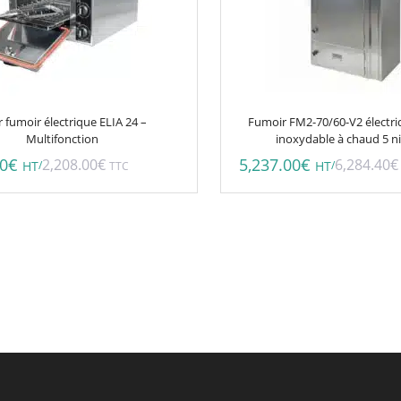
 fumoir électrique ELIA 24 –
Fumoir FM2-70/60-V2 électri
Multifonction
inoxydable à chaud 5 n
00
€
5,237.00
€
2,208.00
€
6,284.40
€
/
/
HT
TTC
HT