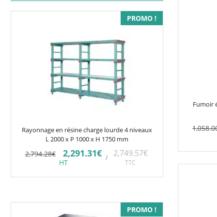
PROMO !
Fumoir 
1,058.0
Rayonnage en résine charge lourde 4 niveaux
L 2000 x P 1000 x H 1750 mm
Le
Le
2,291.31
€
2,749.57
€
2,794.28
€
/
prix
prix
HT
TTC
initial
actuel
était :
est :
2,794.28€.
2,291.31€.
PROMO !