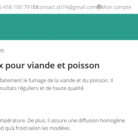
0) 458 100 791
contact.stl74@gmail.com
Mon compte
ne
Boisson
Equipement métier
Blog
Occasions
es
x pour viande et poisson
faitement le fumage de la viande et du poisson. Il
ultats réguliers et de haute qualité.
température. De plus, il assure une diffusion homogène
d qu’à froid selon les modèles.