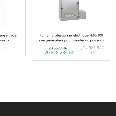
que en acier
Fumoir professionnel électrique FM6/100
iveaux
avec générateur pour viandes ou poissons
24,981.94
€
23,657.14
€
TTC
/
20,818.28
€
HT
TTC