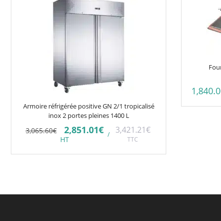
Four
1,840.
Armoire réfrigérée positive GN 2/1 tropicalisé
inox 2 portes pleines 1400 L
Le
Le
2,851.01
€
3,421.21
€
3,065.60
€
/
prix
prix
HT
TTC
initial
actuel
était :
est :
3,065.60€.
2,851.01€.