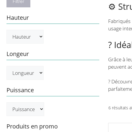
Filtrer
⚙️ St
Hauteur
Fabriqués
usage inte
? Idé
Longeur
Grâce à le
peuvent ac
? Découvre
parfaiteme
Puissance
6 résultats a
Produits en promo