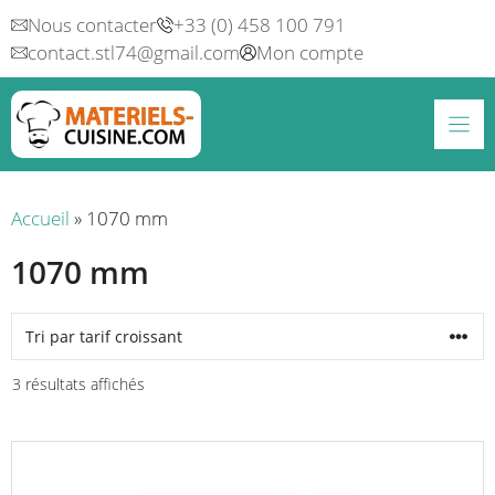
Aller
Nous contacter
+33 (0) 458 100 791
au
contact.stl74@gmail.com
Mon compte
contenu
Accueil
»
1070 mm
1070 mm
Trié
3 résultats affichés
par
prix
croissant