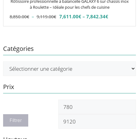
Rôtissoire professionnelle à balancelle GALAXY 6 sur chassis inox
sur
à Roulette – Idéale pour les chefs de cuisine
la
Plage
–
7,611.00
€
–
7,842.34
€
8,850.00
€
9,119.00
€
Plage
page
de
de
du
prix :
prix :
8,850.00€
produit
7,611.00€
à
à
Catégories
9,119.00€
7,842.34€
Prix
Prix
P
min
m
Filtrer