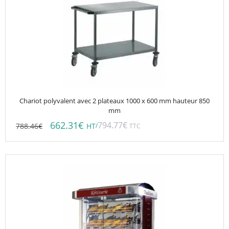
Chariot polyvalent avec 2 plateaux 1000 x 600 mm hauteur 850
mm
662.31
€
794.77
€
788.46
€
/
HT
TTC
Ce
produit
a
plusieurs
variations.
Les