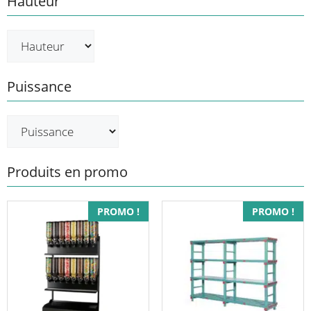
Hauteur
Puissance
Produits en promo
Ce
PROMO !
PROMO !
produit
a
plusieurs
variations.
Les