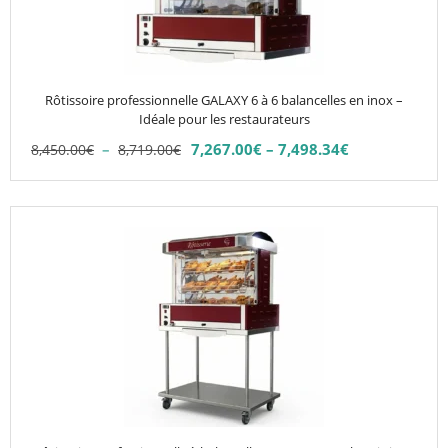
options
peuvent
être
choisies
Rôtissoire professionnelle GALAXY 6 à 6 balancelles en inox –
sur
Idéale pour les restaurateurs
la
Plage
–
7,267.00
€
–
7,498.34
€
8,450.00
€
8,719.00
€
Plage
page
de
de
du
prix :
prix :
8,450.00€
produit
Ce
7,267.00€
à
produit
à
8,719.00€
7,498.34€
a
plusieurs
variations.
Les
options
peuvent
être
choisies