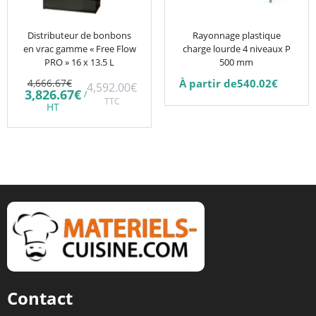
options
peuvent
être
Distributeur de bonbons
Rayonnage plastique
en vrac gamme « Free Flow
charge lourde 4 niveaux P
choisies
PRO » 16 x 13.5 L
500 mm
sur
Le
4,666.67
€
À partir de
540.02
€
4,592.00
€
la
prix
Le
3,826.67
€
/
initial
TTC
prix
page
HT
était :
actuel
du
4,666.67€.
est :
3,826.67€.
produit
Contact