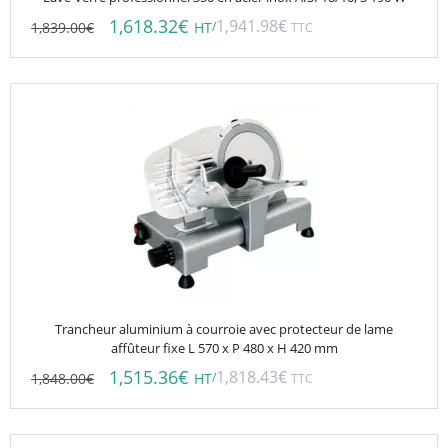
1,618.32
€
1,941.98
€
1,839.00
€
/
HT
TTC
Trancheur aluminium à courroie avec protecteur de lame
affûteur fixe L 570 x P 480 x H 420 mm
1,515.36
€
1,818.43
€
1,848.00
€
/
HT
TTC