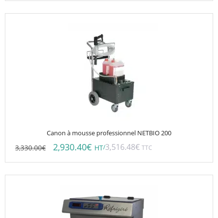
Canon à mousse professionnel NETBIO 200
2,930.40
€
3,516.48
€
3,330.00
€
/
HT
TTC