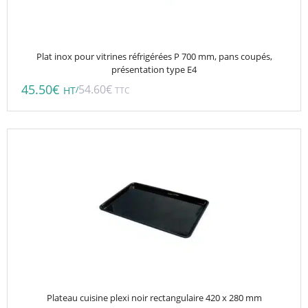
Plat inox pour vitrines réfrigérées P 700 mm, pans coupés,
présentation type E4
45.50
€
54.60
€
/
HT
TTC
Ce
produit
a
plusieurs
variations.
Les
options
peuvent
être
choisies
Plateau cuisine plexi noir rectangulaire 420 x 280 mm