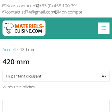
Aller
Nous contacter
+33 (0) 458 100 791
au
contact.stl74@gmail.com
Mon compte
contenu
Accueil
»
420 mm
420 mm
Trié
27 résultats affichés
par
prix
Ce
croissant
produit