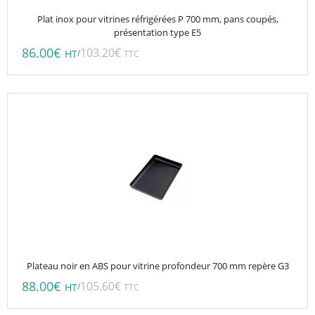
Plat inox pour vitrines réfrigérées P 700 mm, pans coupés,
présentation type E5
86.00
€
103.20
€
/
HT
TTC
Plateau noir en ABS pour vitrine profondeur 700 mm repère G3
88.00
€
105.60
€
/
HT
TTC