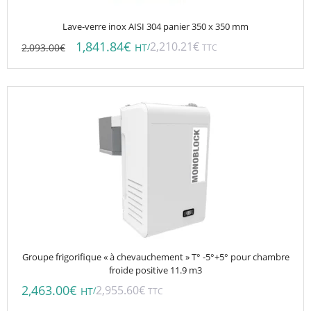
Lave-verre inox AISI 304 panier 350 x 350 mm
1,841.84
€
2,210.21
€
2,093.00
€
/
HT
TTC
Groupe frigorifique « à chevauchement » T° -5°+5° pour chambre
froide positive 11.9 m3
2,463.00
€
2,955.60
€
/
HT
TTC