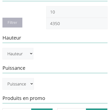
Prix
P
min
m
Filtrer
Hauteur
Puissance
Produits en promo