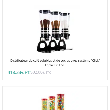
Distributeur de café solubles et de sucres avec système ‘‘Click’’
triple 3 x 1.5 L
418.33
€
502.00
€
/
HT
TTC
Ce
produit
a
plusieurs