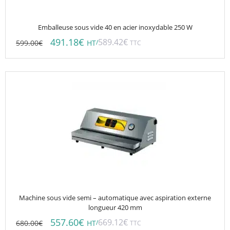
Emballeuse sous vide 40 en acier inoxydable 250 W
491.18
€
589.42
€
599.00
€
/
HT
TTC
Machine sous vide semi – automatique avec aspiration externe
longueur 420 mm
557.60
€
669.12
€
680.00
€
/
HT
TTC