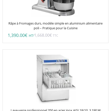
Râpe à Fromages durs, modèle simple en aluminium alimentaire
poli – Pratique pour la Cuisine
1,390.00
€
1,668.00
€
/
HT
TTC
Lave-verre professionnel 350 en acier inox AISI 18/10, 3 190 W