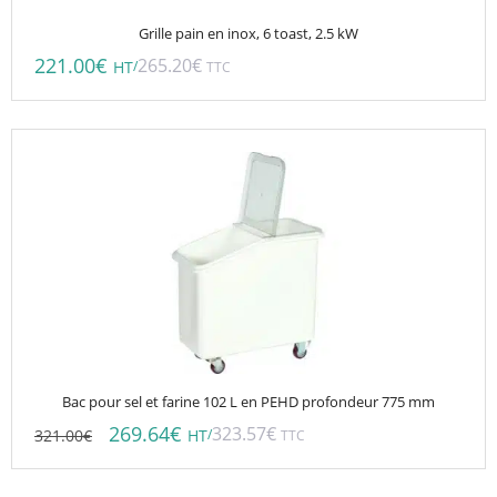
Grille pain en inox, 6 toast, 2.5 kW
221.00
€
265.20
€
/
HT
TTC
Bac pour sel et farine 102 L en PEHD profondeur 775 mm
269.64
€
323.57
€
321.00
€
/
HT
TTC