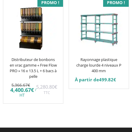
Ce
PROMO !
PROMO !
produit
a
plusieurs
variations.
Les
options
peuvent
être
Distributeur de bonbons
Rayonnage plastique
en vrac gamme « Free Flow
charge lourde 4 niveaux P
choisies
PRO » 16 x 13.5 L + 6 bacs à
400 mm
sur
pelle
À partir de
499.82
€
la
Le
5,366.67
€
5,280.80
€
prix
Le
page
4,400.67
€
/
initial
TTC
prix
HT
du
était :
actuel
5,366.67€.
est :
produit
4,400.67€.