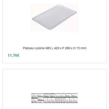
a
plusieurs
variations.
Les
options
peuvent
être
choisies
Plateau cuisine ABS L 420 x P 280 x H 15 mm
sur
11.70
€
la
page
du
produit