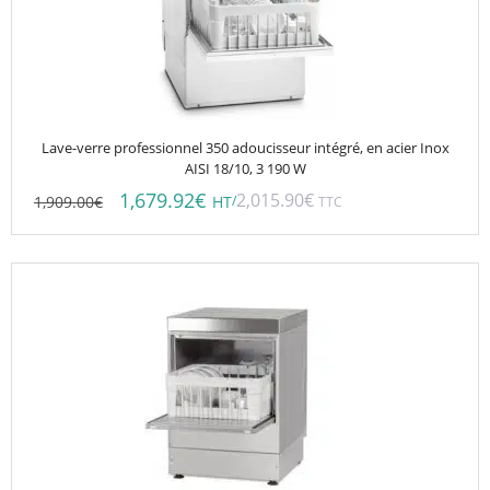
Lave-verre professionnel 350 adoucisseur intégré, en acier Inox
AISI 18/10, 3 190 W
1,679.92
€
2,015.90
€
1,909.00
€
/
HT
TTC