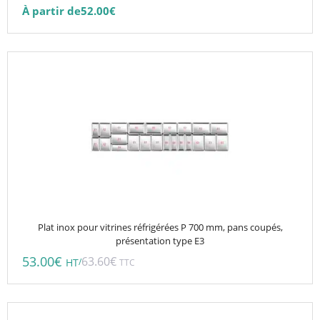
sur
À partir de
52.00
€
la
page
du
produit
Plat inox pour vitrines réfrigérées P 700 mm, pans coupés,
présentation type E3
53.00
€
63.60
€
/
HT
TTC