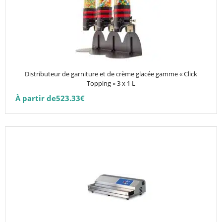
variations.
Les
options
peuvent
être
choisies
Distributeur de garniture et de crème glacée gamme « Click
sur
Topping » 3 x 1 L
la
À partir de
523.33
€
page
du
produit