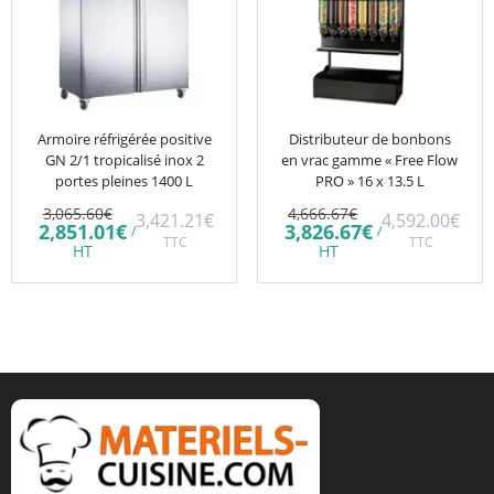
Armoire réfrigérée positive
Distributeur de bonbons
GN 2/1 tropicalisé inox 2
en vrac gamme « Free Flow
portes pleines 1400 L
PRO » 16 x 13.5 L
Le
Le
3,065.60
€
4,666.67
€
3,421.21
€
4,592.00
€
prix
prix
Le
Le
2,851.01
€
3,826.67
€
/
/
initial
TTC
initial
TTC
prix
prix
HT
HT
était :
était :
actuel
actuel
3,065.60€.
4,666.67€.
est :
est :
2,851.01€.
3,826.67€.