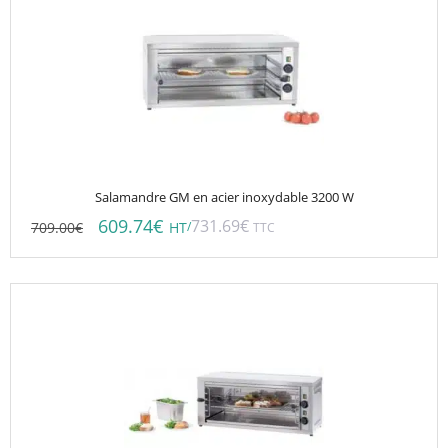
Salamandre GM en acier inoxydable 3200 W
609.74
€
731.69
€
709.00
€
/
HT
TTC