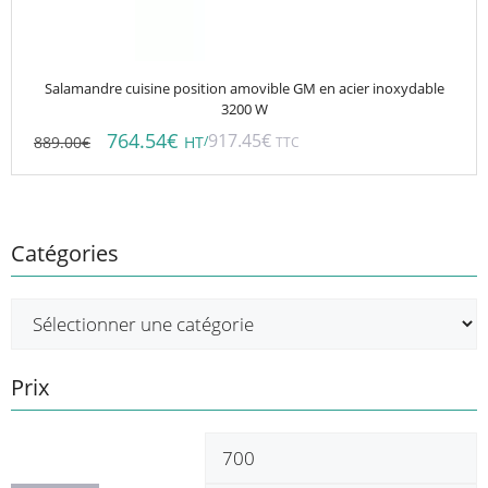
Salamandre cuisine position amovible GM en acier inoxydable
3200 W
764.54
€
917.45
€
889.00
€
/
HT
TTC
Catégories
Prix
Prix
P