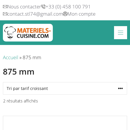
Aller
Nous contacter
+33 (0) 458 100 791
au
contact.stl74@gmail.com
Mon compte
contenu
Accueil
»
875 mm
875 mm
Trié
2 résultats affichés
par
prix
croissant