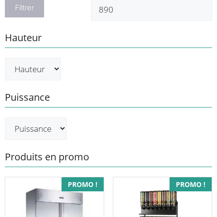
min
m
Filtrer
Hauteur
Puissance
Produits en promo
PROMO !
PROMO !