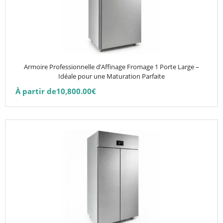
Les
options
peuvent
être
choisies
Armoire Professionnelle d’Affinage Fromage 1 Porte Large –
sur
Idéale pour une Maturation Parfaite
la
À partir de
10,800.00
€
page
du
produit
Ce
produit
a
plusieurs
variations.
Les
options
peuvent