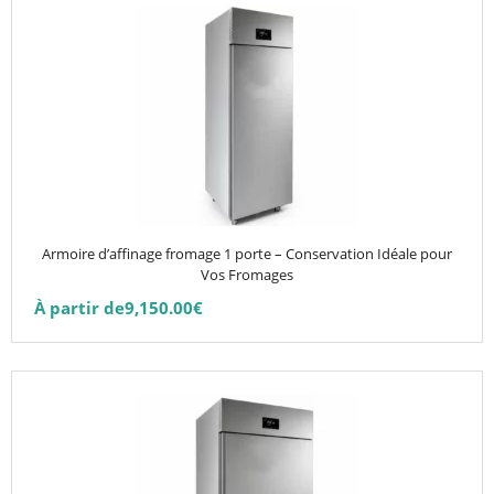
produit
a
plusieurs
variations.
Les
options
peuvent
être
choisies
Armoire d’affinage fromage 1 porte – Conservation Idéale pour
sur
Vos Fromages
la
À partir de
9,150.00
€
page
du
produit
Ce
produit
a
plusieurs
variations.