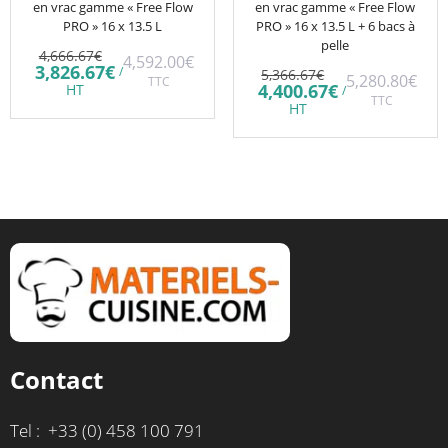
en vrac gamme « Free Flow
en vrac gamme « Free Flow
PRO » 16 x 13.5 L
PRO » 16 x 13.5 L + 6 bacs à
pelle
Le
4,666.67
€
4,592.00
€
prix
Le
3,826.67
€
Le
/
5,366.67
€
5,280.80
€
initial
TTC
prix
prix
Le
4,400.67
€
HT
/
était :
actuel
initial
TTC
prix
HT
4,666.67€.
est :
était :
actuel
3,826.67€.
5,366.67€.
est :
4,400.67€.
Contact
Tel : +33 (0) 458 100 791