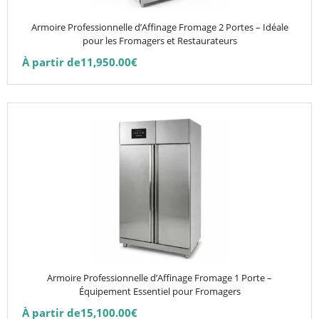
être
choisies
Armoire Professionnelle d’Affinage Fromage 2 Portes – Idéale
sur
pour les Fromagers et Restaurateurs
la
À partir de
11,950.00
€
page
du
produit
Ce
produit
a
plusieurs
variations.
Les
options
peuvent
être
choisies
Armoire Professionnelle d’Affinage Fromage 1 Porte –
sur
Équipement Essentiel pour Fromagers
la
À partir de
15,100.00
€