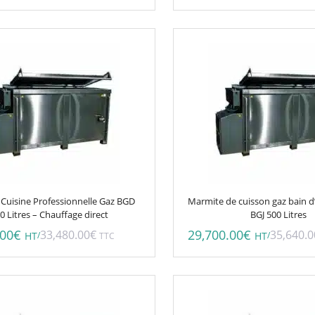
Cuisine Professionnelle Gaz BGD
Marmite de cuisson gaz bain 
0 Litres – Chauffage direct
BGJ 500 Litres
.00
€
29,700.00
€
33,480.00
€
35,640.0
/
/
HT
TTC
HT