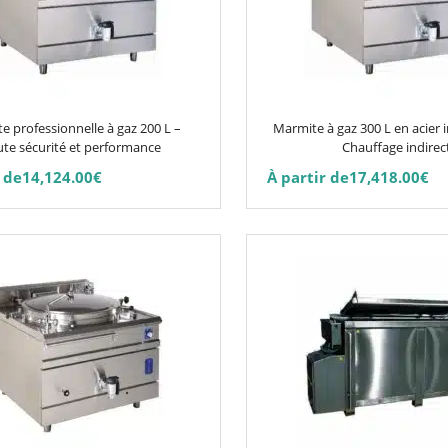
Les
options
peuvent
être
choisies
e professionnelle à gaz 200 L –
Marmite à gaz 300 L en acier 
sur
te sécurité et performance
Chauffage indirec
la
 de
14,124.00
€
À partir de
17,418.00
€
page
du
produit