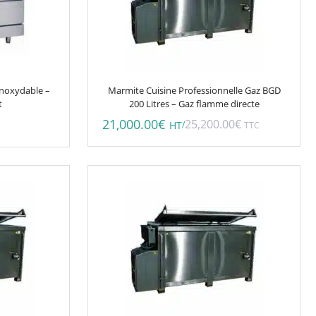
inoxydable –
Marmite Cuisine Professionnelle Gaz BGD
t
200 Litres – Gaz flamme directe
21,000.00
€
25,200.00
€
/
HT
TTC