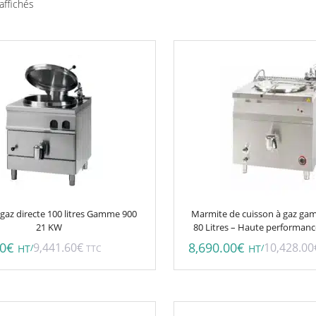
Trié
affichés
par
prix
croissant
gaz directe 100 litres Gamme 900
Marmite de cuisson à gaz g
21 KW
80 Litres – Haute performance
00
€
8,690.00
€
9,441.60
€
10,428.00
/
/
HT
TTC
HT