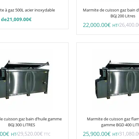
e à gaz 500L acier inoxydable
Marmite de cuisson gaz bain 
BGJ 200 Litres
 de
21,009.00
€
22,000.00
€
26,400.0
/
HT
e cuisson gaz bain d’huile gamme
Marmite de cuisson gaz fla
BGJ 300 LITRES
gamme BGD 400 LIT
.00
€
25,900.00
€
29,520.00
€
31,080.0
/
/
HT
TTC
HT