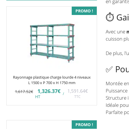
en garant
PROMO !
⏱️ Gai
Avec une
m
cuisson p
De plus, l’
✅ Pou
Rayonnage plastique charge lourde 4 niveaux
Montée en
L 1500 x P 700 x H 1750 mm
Puissance 
Le
Le
1,326.37
€
1,591.64
€
1,617.52
€
/
prix
prix
HT
TTC
Structure 
initial
actuel
était :
est :
Idéale pou
1,617.52€.
1,326.37€.
Parfaite p
PROMO !