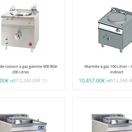
de cuisson à gaz gamme 900 BGK
Marmite à gaz 100 Litres –
200 Litres
indirect
.00
€
10,457.00
€
12,240.00
€
12,548.4
/
/
HT
TTC
HT
Ce
produit
a
plusieurs
variations.