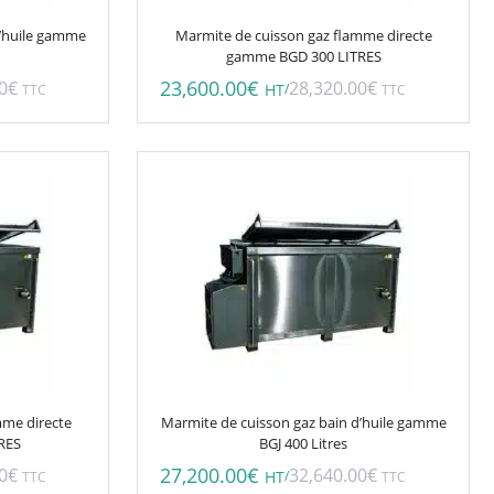
d’huile gamme
Marmite de cuisson gaz flamme directe
gamme BGD 300 LITRES
23,600.00
€
0
€
28,320.00
€
/
TTC
HT
TTC
mme directe
Marmite de cuisson gaz bain d’huile gamme
RES
BGJ 400 Litres
27,200.00
€
0
€
32,640.00
€
/
TTC
HT
TTC