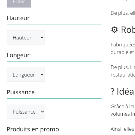
Filtrer
De plus, e
Hauteur
⚙️ Ro
Fabriquée
durable et 
Longeur
De plus, i
restaurati
? Idé
Puissance
Grâce à le
volumes i
Produits en promo
Ainsi, elle