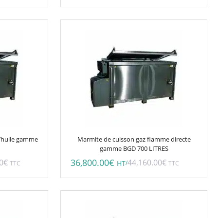
d’huile gamme
Marmite de cuisson gaz flamme directe
gamme BGD 700 LITRES
36,800.00
€
0
€
44,160.00
€
/
TTC
HT
TTC