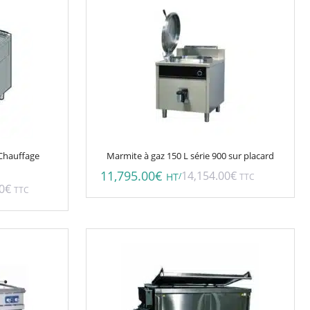
 Chauffage
Marmite à gaz 150 L série 900 sur placard
11,795.00
€
14,154.00
€
/
HT
TTC
0
€
TTC