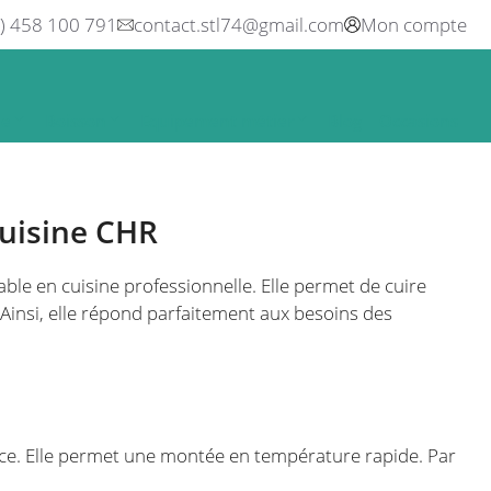
0) 458 100 791
contact.stl74@gmail.com
Mon compte
ne
Boisson
Equipement métier
Blog
Occasions
cuisine CHR
le en cuisine professionnelle. Elle permet de cuire
Ainsi, elle répond parfaitement aux besoins des
nce. Elle permet une montée en température rapide. Par