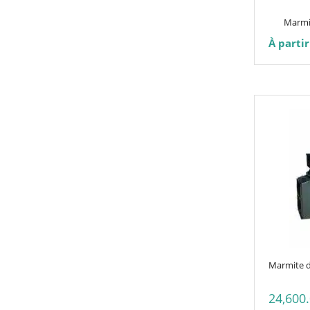
choisies
Marmit
sur
À partir
la
page
du
produit
Marmite d
24,600