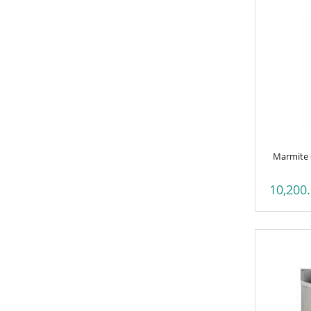
Marmite 
10,200
Ce
produit
a
plusieurs
variations.