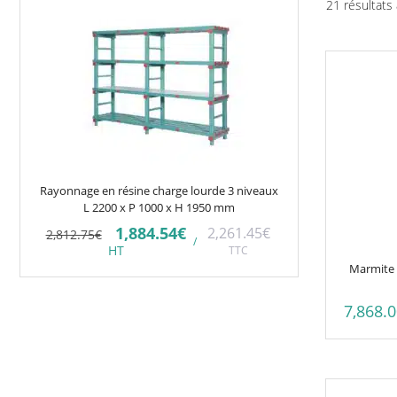
21 résultats 
Rayonnage en résine charge lourde 3 niveaux
L 2200 x P 1000 x H 1950 mm
Le
Le
1,884.54
€
2,261.45
€
2,812.75
€
/
prix
prix
HT
TTC
initial
actuel
Marmite 
était :
est :
2,812.75€.
1,884.54€.
7,868.