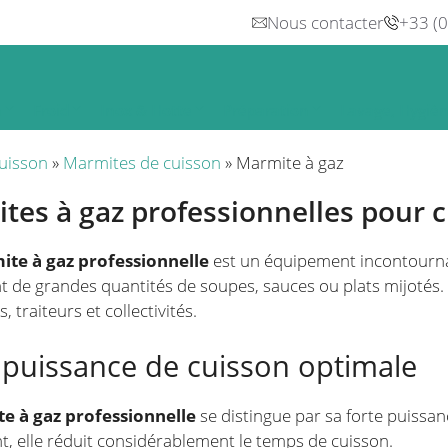
Nous contacter
+33 (
n
Froid
Inox & Hotte
Préparation
Lavage, Hygiè
uisson
»
Marmites de cuisson
»
Marmite à gaz
tes à gaz professionnelles pour 
te à gaz professionnelle
est un équipement incontournab
 de grandes quantités de soupes, sauces ou plats mijotés. 
, traiteurs et collectivités.
 puissance de cuisson optimale
e à gaz professionnelle
se distingue par sa forte puissa
, elle réduit considérablement le temps de cuisson.