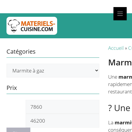
Aller
au
contenu
Cuisso
Accueil
»
C
Catégories
Marmi
Une
marmi
rapidement
Prix
restaurants
Prix
Prix
? Une
min
max
La
marmit
conséquent